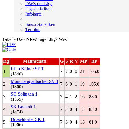
DWZ der Liga
Ligastatistiken
Infokarte
Saisonstatistiken
Termine
Tabelle U20-NRW-Jugendliga West
Rg
Mannschaft
G
S
R
V
MP
BP
Klub Kölner SF 1
1
7
7
0
0
21
106.0
(1840)
Mönchengladbacher SV 1
2
7
6
0
1
19
105.0
(1860)
SG Solingen 1
3
7
4
1
2
16
88.0
(1855)
SK Bocholt 1
4
7
3
0
4
13
83.0
(1474)
Düsseldorfer SK 1
5
7
3
0
4
13
81.0
(1966)