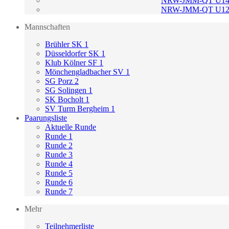
NRW-JMM-QT U14
NRW-JMM-QT U12
Mannschaften
Brühler SK 1
Düsseldorfer SK 1
Klub Kölner SF 1
Mönchengladbacher SV 1
SG Porz 2
SG Solingen 1
SK Bocholt 1
SV Turm Bergheim 1
Paarungsliste
Aktuelle Runde
Runde 1
Runde 2
Runde 3
Runde 4
Runde 5
Runde 6
Runde 7
Mehr
Teilnehmerliste