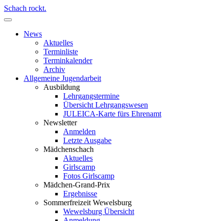
Schach rockt.
News
Aktuelles
Terminliste
Terminkalender
Archiv
Allgemeine Jugendarbeit
Ausbildung
Lehrgangstermine
Übersicht Lehrgangswesen
JULEICA-Karte fürs Ehrenamt
Newsletter
Anmelden
Letzte Ausgabe
Mädchenschach
Aktuelles
Girlscamp
Fotos Girlscamp
Mädchen-Grand-Prix
Ergebnisse
Sommerfreizeit Wewelsburg
Wewelsburg Übersicht
Anmeldung