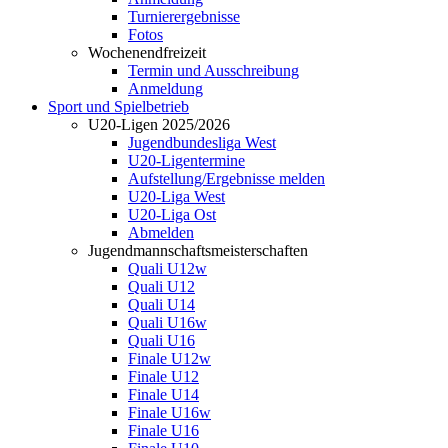
Turnierergebnisse
Fotos
Wochenendfreizeit
Termin und Ausschreibung
Anmeldung
Sport und Spielbetrieb
U20-Ligen 2025/2026
Jugendbundesliga West
U20-Ligentermine
Aufstellung/Ergebnisse melden
U20-Liga West
U20-Liga Ost
Abmelden
Jugendmannschaftsmeisterschaften
Quali U12w
Quali U12
Quali U14
Quali U16w
Quali U16
Finale U12w
Finale U12
Finale U14
Finale U16w
Finale U16