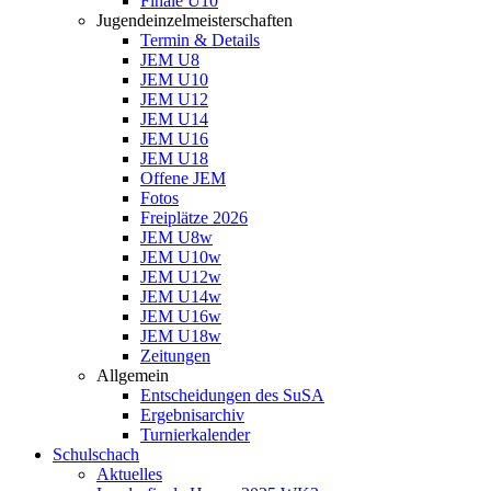
Finale U10
Jugendeinzelmeisterschaften
Termin & Details
JEM U8
JEM U10
JEM U12
JEM U14
JEM U16
JEM U18
Offene JEM
Fotos
Freiplätze 2026
JEM U8w
JEM U10w
JEM U12w
JEM U14w
JEM U16w
JEM U18w
Zeitungen
Allgemein
Entscheidungen des SuSA
Ergebnisarchiv
Turnierkalender
Schulschach
Aktuelles