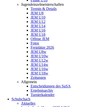
Finale U10
Jugendeinzelmeisterschaften
Termin & Details
JEM U8
JEM U10
JEM U12
JEM U14
JEM U16
JEM U18
Offene JEM
Fotos
Freiplätze 2026
JEM U8w
JEM U10w
JEM U12w
JEM U14w
JEM U16w
JEM U18w
Zeitungen
Allgemein
Entscheidungen des SuSA
Ergebnisarchiv
Turnierkalender
Schulschach
Aktuelles