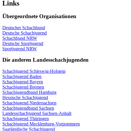
Links
Übergeordnete Organisationen
Deutscher Schachbund
Deutsche Schachjugend
Schachbund NRW
Deutsche Sportjugend
Sportjugend NRW
Die anderen Landesschachjugenden
Schachjugend Schleswig-Holstein
Schachjugend Baden
Schachjugend Bayern
Schachjugend Bremen
Schachjugendbund Hamburg
Hessische Schachjugend
Schachjugend Niedersachsen
Schachjugendbund Sachsen
Landesschachjugend Sachsen-Anhalt
Schachjugend Thüringen
Schachjugend Mecklenburg-Vorpommern
Saarländische Schachjugend