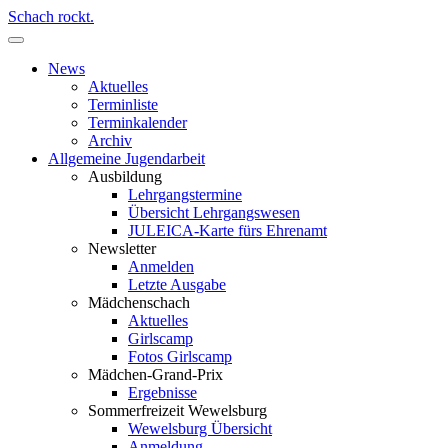
Schach rockt.
News
Aktuelles
Terminliste
Terminkalender
Archiv
Allgemeine Jugendarbeit
Ausbildung
Lehrgangstermine
Übersicht Lehrgangswesen
JULEICA-Karte fürs Ehrenamt
Newsletter
Anmelden
Letzte Ausgabe
Mädchenschach
Aktuelles
Girlscamp
Fotos Girlscamp
Mädchen-Grand-Prix
Ergebnisse
Sommerfreizeit Wewelsburg
Wewelsburg Übersicht
Anmeldung