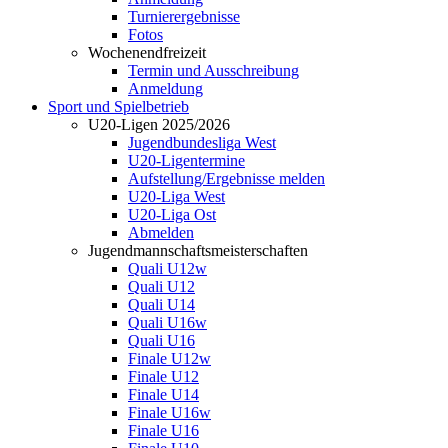
Turnierergebnisse
Fotos
Wochenendfreizeit
Termin und Ausschreibung
Anmeldung
Sport und Spielbetrieb
U20-Ligen 2025/2026
Jugendbundesliga West
U20-Ligentermine
Aufstellung/Ergebnisse melden
U20-Liga West
U20-Liga Ost
Abmelden
Jugendmannschaftsmeisterschaften
Quali U12w
Quali U12
Quali U14
Quali U16w
Quali U16
Finale U12w
Finale U12
Finale U14
Finale U16w
Finale U16