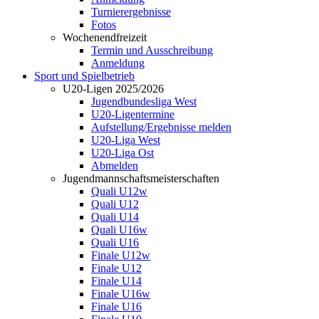
Turnierergebnisse
Fotos
Wochenendfreizeit
Termin und Ausschreibung
Anmeldung
Sport und Spielbetrieb
U20-Ligen 2025/2026
Jugendbundesliga West
U20-Ligentermine
Aufstellung/Ergebnisse melden
U20-Liga West
U20-Liga Ost
Abmelden
Jugendmannschaftsmeisterschaften
Quali U12w
Quali U12
Quali U14
Quali U16w
Quali U16
Finale U12w
Finale U12
Finale U14
Finale U16w
Finale U16