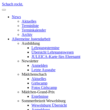
Schach rockt.
News
Aktuelles
Terminliste
Terminkalender
Archiv
Allgemeine Jugendarbeit
Ausbildung
Lehrgangstermine
Übersicht Lehrgangswesen
JULEICA-Karte fürs Ehrenamt
Newsletter
Anmelden
Letzte Ausgabe
Mädchenschach
Aktuelles
Girlscamp
Fotos Girlscamp
Mädchen-Grand-Prix
Ergebnisse
Sommerfreizeit Wewelsburg
Wewelsburg Übersicht
Anmeldung