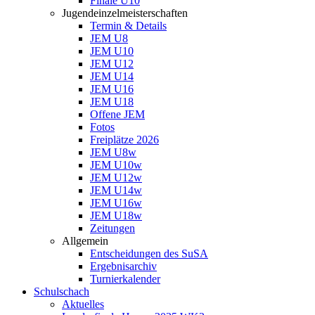
Finale U10
Jugendeinzelmeisterschaften
Termin & Details
JEM U8
JEM U10
JEM U12
JEM U14
JEM U16
JEM U18
Offene JEM
Fotos
Freiplätze 2026
JEM U8w
JEM U10w
JEM U12w
JEM U14w
JEM U16w
JEM U18w
Zeitungen
Allgemein
Entscheidungen des SuSA
Ergebnisarchiv
Turnierkalender
Schulschach
Aktuelles