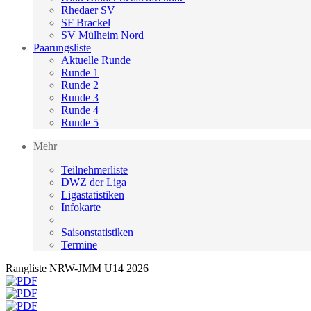
Rhedaer SV
SF Brackel
SV Mülheim Nord
Paarungsliste
Aktuelle Runde
Runde 1
Runde 2
Runde 3
Runde 4
Runde 5
Mehr
Teilnehmerliste
DWZ der Liga
Ligastatistiken
Infokarte
Saisonstatistiken
Termine
Rangliste NRW-JMM U14 2026