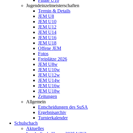
Finale U10
Jugendeinzelmeisterschaften
Termin & Details
JEM U8
JEM U10
JEM U12
JEM U14
JEM U16
JEM U18
Offene JEM
Fotos
Freiplätze 2026
JEM U8w
JEM U10w
JEM U12w
JEM U14w
JEM U16w
JEM U18w
Zeitungen
Allgemein
Entscheidungen des SuSA
Ergebnisarchiv
Turnierkalender
Schulschach
Aktuelles