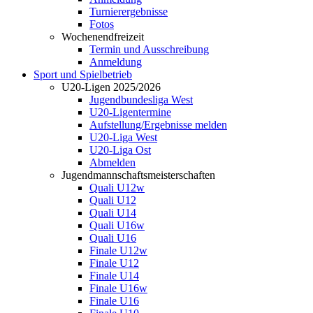
Turnierergebnisse
Fotos
Wochenendfreizeit
Termin und Ausschreibung
Anmeldung
Sport und Spielbetrieb
U20-Ligen 2025/2026
Jugendbundesliga West
U20-Ligentermine
Aufstellung/Ergebnisse melden
U20-Liga West
U20-Liga Ost
Abmelden
Jugendmannschaftsmeisterschaften
Quali U12w
Quali U12
Quali U14
Quali U16w
Quali U16
Finale U12w
Finale U12
Finale U14
Finale U16w
Finale U16