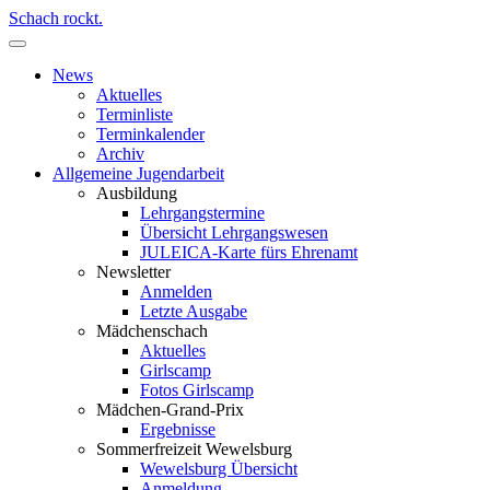
Schach rockt.
News
Aktuelles
Terminliste
Terminkalender
Archiv
Allgemeine Jugendarbeit
Ausbildung
Lehrgangstermine
Übersicht Lehrgangswesen
JULEICA-Karte fürs Ehrenamt
Newsletter
Anmelden
Letzte Ausgabe
Mädchenschach
Aktuelles
Girlscamp
Fotos Girlscamp
Mädchen-Grand-Prix
Ergebnisse
Sommerfreizeit Wewelsburg
Wewelsburg Übersicht
Anmeldung