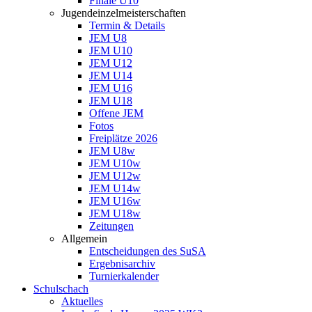
Finale U10
Jugendeinzelmeisterschaften
Termin & Details
JEM U8
JEM U10
JEM U12
JEM U14
JEM U16
JEM U18
Offene JEM
Fotos
Freiplätze 2026
JEM U8w
JEM U10w
JEM U12w
JEM U14w
JEM U16w
JEM U18w
Zeitungen
Allgemein
Entscheidungen des SuSA
Ergebnisarchiv
Turnierkalender
Schulschach
Aktuelles