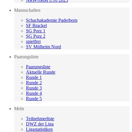
NRW-JMM U10 2025
Mannschaften
Schachakademie Paderborn
SF Brackel
SG Porz 1
SG Porz 2
spielfrei
SV Mülheim Nord
Paarungsliste
Paarungsliste
Aktuelle Runde
Runde 1
Runde 2
Runde 3
Runde 4
Runde 5
Mehr
Teilnehmerliste
DWZ der Liga
Ligastatistiken