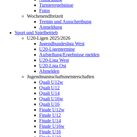
Turnierergebnisse
Fotos
Wochenendfreizeit
Termin und Ausschreibung
Anmeldung
Sport und Spielbetrieb
U20-Ligen 2025/2026
Jugendbundesliga West
U20-Ligentermine
Aufstellung/Ergebnisse melden
U20-Liga West
U20-Liga Ost
Abmelden
Jugendmannschaftsmeisterschaften
Quali U12w
Quali U12
Quali U14
Quali U16w
Quali U16
Finale U12w
Finale U12
Finale U14
Finale U16w
Finale U16