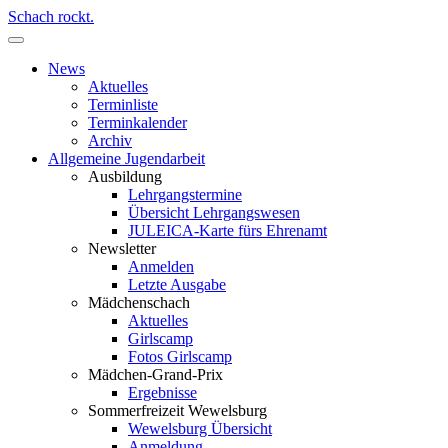
Schach rockt.
News
Aktuelles
Terminliste
Terminkalender
Archiv
Allgemeine Jugendarbeit
Ausbildung
Lehrgangstermine
Übersicht Lehrgangswesen
JULEICA-Karte fürs Ehrenamt
Newsletter
Anmelden
Letzte Ausgabe
Mädchenschach
Aktuelles
Girlscamp
Fotos Girlscamp
Mädchen-Grand-Prix
Ergebnisse
Sommerfreizeit Wewelsburg
Wewelsburg Übersicht
Anmeldung