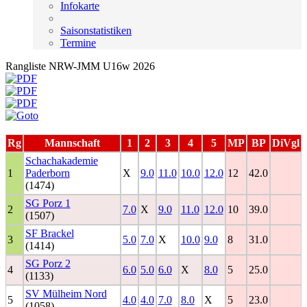
Infokarte
Saisonstatistiken
Termine
Rangliste NRW-JMM U16w 2026
Rg
Mannschaft
1
2
3
4
5
MP
BP
DiVgl
Schachakademie
1
Paderborn
X
9.0
11.0
10.0
12.0
12
42.0
(1474)
SG Porz 1
2
7.0
X
9.0
11.0
12.0
10
39.0
(1507)
SF Brackel
3
5.0
7.0
X
10.0
9.0
8
31.0
(1414)
SG Porz 2
4
6.0
5.0
6.0
X
8.0
5
25.0
(1133)
SV Mülheim Nord
5
4.0
4.0
7.0
8.0
X
5
23.0
(1058)