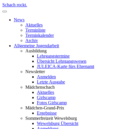
Schach rockt.
News
Aktuelles
Terminliste
Terminkalender
Archiv
Allgemeine Jugendarbeit
Ausbildung
Lehrgangstermine
Übersicht Lehrgangswesen
JULEICA-Karte fürs Ehrenamt
Newsletter
Anmelden
Letzte Ausgabe
Mädchenschach
Aktuelles
Girlscamp
Fotos Girlscamp
Mädchen-Grand-Prix
Ergebnisse
Sommerfreizeit Wewelsburg
Wewelsburg Übersicht
Anmeldung