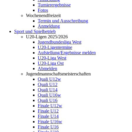
Turnierergebnisse
Fotos
Wochenendfreizeit
Termin und Ausschreibung
Anmeldung
Sport und Spielbetrieb
U20-Ligen 2025/2026
Jugendbundesliga West
U20-Ligentermine
Aufstellung/Ergebnisse melden
U20-Liga West
U20-Liga Ost
Abmelden
Jugendmannschaftsmeisterschaften
Quali U12w
Quali U12
Quali U14
Quali U16w
Quali U16
Finale U12w
Finale U12
Finale U14
Finale U16w
Finale U16