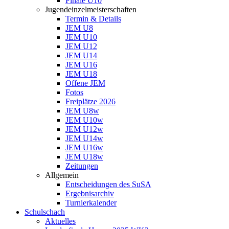
Finale U10
Jugendeinzelmeisterschaften
Termin & Details
JEM U8
JEM U10
JEM U12
JEM U14
JEM U16
JEM U18
Offene JEM
Fotos
Freiplätze 2026
JEM U8w
JEM U10w
JEM U12w
JEM U14w
JEM U16w
JEM U18w
Zeitungen
Allgemein
Entscheidungen des SuSA
Ergebnisarchiv
Turnierkalender
Schulschach
Aktuelles