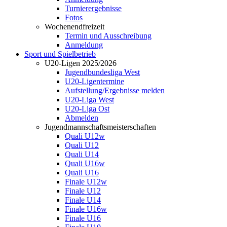
Turnierergebnisse
Fotos
Wochenendfreizeit
Termin und Ausschreibung
Anmeldung
Sport und Spielbetrieb
U20-Ligen 2025/2026
Jugendbundesliga West
U20-Ligentermine
Aufstellung/Ergebnisse melden
U20-Liga West
U20-Liga Ost
Abmelden
Jugendmannschaftsmeisterschaften
Quali U12w
Quali U12
Quali U14
Quali U16w
Quali U16
Finale U12w
Finale U12
Finale U14
Finale U16w
Finale U16