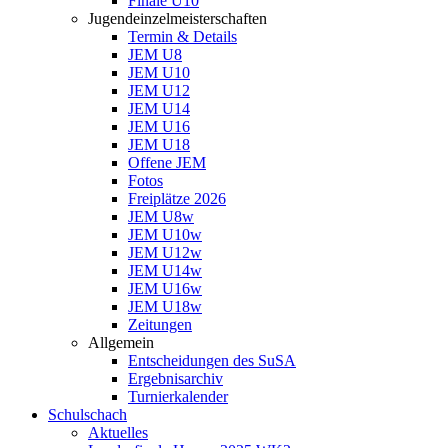
Finale U10
Jugendeinzelmeisterschaften
Termin & Details
JEM U8
JEM U10
JEM U12
JEM U14
JEM U16
JEM U18
Offene JEM
Fotos
Freiplätze 2026
JEM U8w
JEM U10w
JEM U12w
JEM U14w
JEM U16w
JEM U18w
Zeitungen
Allgemein
Entscheidungen des SuSA
Ergebnisarchiv
Turnierkalender
Schulschach
Aktuelles