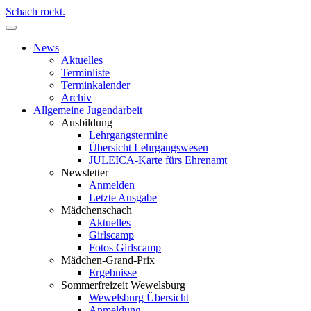
Schach rockt.
News
Aktuelles
Terminliste
Terminkalender
Archiv
Allgemeine Jugendarbeit
Ausbildung
Lehrgangstermine
Übersicht Lehrgangswesen
JULEICA-Karte fürs Ehrenamt
Newsletter
Anmelden
Letzte Ausgabe
Mädchenschach
Aktuelles
Girlscamp
Fotos Girlscamp
Mädchen-Grand-Prix
Ergebnisse
Sommerfreizeit Wewelsburg
Wewelsburg Übersicht
Anmeldung