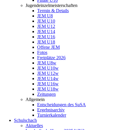
Finale U10
Jugendeinzelmeisterschaften
Termin & Details
JEM U8
JEM U10
JEM U12
JEM U14
JEM U16
JEM U18
Offene JEM
Fotos
Freiplätze 2026
JEM U8w
JEM U10w
JEM U12w
JEM U14w
JEM U16w
JEM U18w
Zeitungen
Allgemein
Entscheidungen des SuSA
Ergebnisarchiv
Turnierkalender
Schulschach
Aktuelles