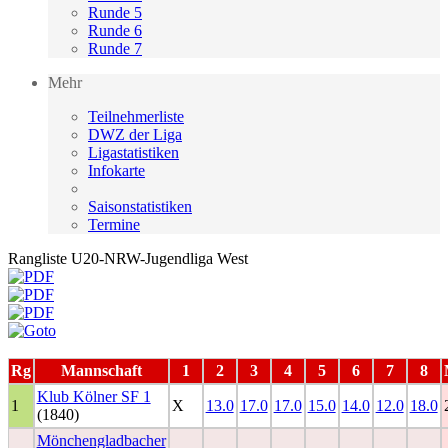
Runde 5
Runde 6
Runde 7
Mehr
Teilnehmerliste
DWZ der Liga
Ligastatistiken
Infokarte
Saisonstatistiken
Termine
Rangliste U20-NRW-Jugendliga West
Rg
Mannschaft
1
2
3
4
5
6
7
8
Klub Kölner SF 1
1
X
13.0
17.0
17.0
15.0
14.0
12.0
18.0
(1840)
Mönchengladbacher