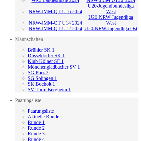
Wk2 Landesfinale 2024
NRW-JMM U12w 2024
U20-Jugendbundesliga
NRW-JMM-QT U16 2024
West
U20-NRW-Jugendliga
NRW-JMM-QT U14 2024
West
NRW-JMM-QT U12 2024
U20-NRW-Jugendliga Ost
Mannschaften
Brühler SK 1
Düsseldorfer SK 1
Klub Kölner SF 1
Mönchengladbacher SV 1
SG Porz 2
SG Solingen 1
SK Bocholt 1
SV Turm Bergheim 1
Paarungsliste
Paarungsliste
Aktuelle Runde
Runde 1
Runde 2
Runde 3
Runde 4