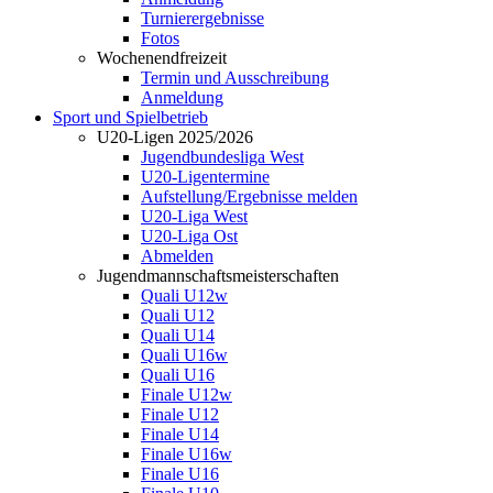
Turnierergebnisse
Fotos
Wochenendfreizeit
Termin und Ausschreibung
Anmeldung
Sport und Spielbetrieb
U20-Ligen 2025/2026
Jugendbundesliga West
U20-Ligentermine
Aufstellung/Ergebnisse melden
U20-Liga West
U20-Liga Ost
Abmelden
Jugendmannschaftsmeisterschaften
Quali U12w
Quali U12
Quali U14
Quali U16w
Quali U16
Finale U12w
Finale U12
Finale U14
Finale U16w
Finale U16