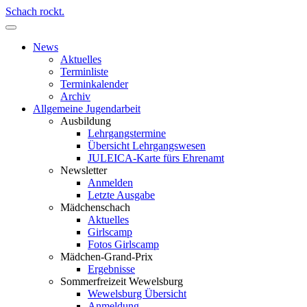
Schach rockt.
News
Aktuelles
Terminliste
Terminkalender
Archiv
Allgemeine Jugendarbeit
Ausbildung
Lehrgangstermine
Übersicht Lehrgangswesen
JULEICA-Karte fürs Ehrenamt
Newsletter
Anmelden
Letzte Ausgabe
Mädchenschach
Aktuelles
Girlscamp
Fotos Girlscamp
Mädchen-Grand-Prix
Ergebnisse
Sommerfreizeit Wewelsburg
Wewelsburg Übersicht
Anmeldung