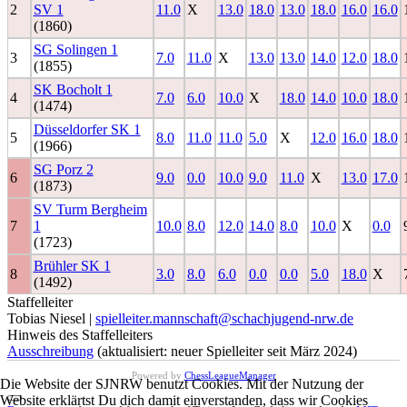
2
SV 1
11.0
X
13.0
18.0
13.0
18.0
16.0
16.0
(1860)
SG Solingen 1
3
7.0
11.0
X
13.0
13.0
14.0
12.0
18.0
(1855)
SK Bocholt 1
4
7.0
6.0
10.0
X
18.0
14.0
10.0
18.0
(1474)
Düsseldorfer SK 1
5
8.0
11.0
11.0
5.0
X
12.0
16.0
18.0
(1966)
SG Porz 2
6
9.0
0.0
10.0
9.0
11.0
X
13.0
17.0
(1873)
SV Turm Bergheim
7
1
10.0
8.0
12.0
14.0
8.0
10.0
X
0.0
(1723)
Brühler SK 1
8
3.0
8.0
6.0
0.0
0.0
5.0
18.0
X
(1492)
Staffelleiter
Tobias Niesel |
spielleiter.mannschaft@schachjugend-nrw.de
Hinweis des Staffelleiters
Ausschreibung
(aktualisiert: neuer Spielleiter seit März 2024)
Powered by
ChessLeagueManager
Die Website der SJNRW benutzt Cookies. Mit der Nutzung der
Website erklärtst Du dich damit einverstanden, dass wir Cookies