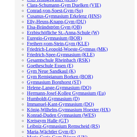
Clara-Schumann-Gym Duelken (VIE)
Conrad-von-Soest-Gym (So)
Cusanus-Gymnasium Erkelenz (HNS)
Elly-Heuss-Knapp-Gym (DU)
Elsa-Brändström Gym (OB)
Erzbischöfliche St.-Anna-Schule (W)
Euregio-Gymnasium (BOR)
Freiherr-vom-Stein-Gym (KLE)
Friedrich-Leopold-Woeste-Gymnas (MK)
Friedrich-Spee-Gymnasium (KLE)
Gesamtschule Rheinbach (RSK)
Goetheschule Essen (E)
Gym Neue Sandkaul (K)
Gym Remigianum Borken (BOR)
Gymnasium Borghorst (ST)
Helene-Lange-Gymnasium (DO)
Hermann-Josef-Kolleg Gymnasium (Eu)
Humboldt-Gymnasium (D)
Immanuel-Kant-Gymnasium (DO)
König-Wilhelm-Gymnasium Hoexter (HX)
Konrad-Duden Gymnasium (WES)
Kreisgym Halle (GT)
Leibniz-Gymnasium Remscheid (RS)
Maria-Wächtler Gym (E)