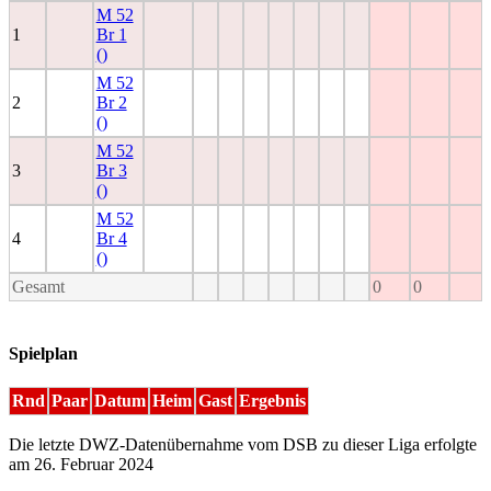
M 52
1
Br 1
()
M 52
2
Br 2
()
M 52
3
Br 3
()
M 52
4
Br 4
()
Gesamt
0
0
Spielplan
Rnd
Paar
Datum
Heim
Gast
Ergebnis
Die letzte DWZ-Datenübernahme vom DSB zu dieser Liga erfolgte
am 26. Februar 2024