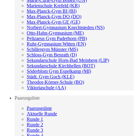
Marie-Curie-Gym Bönen (UN)
Marienschule Krefeld (KR)
Max-Planck-Gym BI (BI)
Max-Planck-Gym DO (DO)
Max-Planck-Gym GE (GE)
Norbert-Gymnasium Knechtsteden (NS)
Otto-Hahn-Gymnasium (ME)
Pelizaeus Gym Paderborn (PB)
Ruhr-Gymnasium Witten (EN)
Schillergym Münster (MS)
Schloss-Gym Benrath (D)
Sekundarschule Horn-Bad Meinberg (LIP)
Sekundarschule Kirchhellen (BOT)
Söderblom Gym Espelkamp (MI)
Städt. Gym Goch (KLE)
Theodor-Körner-Schule (BO)
Viktoriaschule (AA)
Paarungsliste
Paarungsliste
Aktuelle Runde
Runde 1
Runde 2
Runde 3
Runde 4