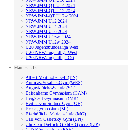
NRW-JMM-QT U16 2024
NRW-JMM-QT U14 2024
NRW-JMM-QT U12 2024
NRW-JMM-QT U12w 2024
NRW-JMM U12 2024
NRW-JMM U14 2024
NRW-JMM U16 2024
NRW-JMM U16w 2024
NRW-JMM U12w 2024
U20-Jugendbundesliga West
U20-NRW-Jugendliga West
U20-NRW-Jugendliga Ost
Mannschaften
Albert-Martmöller-GE (EN)
Andreas-Vesalius-Gym (WES)
August-Dicke-Schule (SG)
Beisenkamp Gymnasium (HAM)
Bergstadt-Gymnasium (MK)
Bertha-von-Suttner-Gym (OB)
Besselgymnasium (MI)
Bischöfliche Marienschule (MG)
Carl-von-Ossietzky-Gym (BN)
Christian-Dietrich-Grabbe-Gymna (LIP)
CJD Königswinter (RSK)