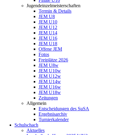
Finale U10
Jugendeinzelmeisterschaften
Termin & Details
JEM U8
JEM U10
JEM U12
JEM U14
JEM U16
JEM U18
Offene JEM
Fotos
Freiplätze 2026
JEM U8w
JEM U10w
JEM U12w
JEM U14w
JEM U16w
JEM U18w
Zeitungen
Allgemein
Entscheidungen des SuSA
Ergebnisarchiv
Turnierkalender
Schulschach
Aktuelles