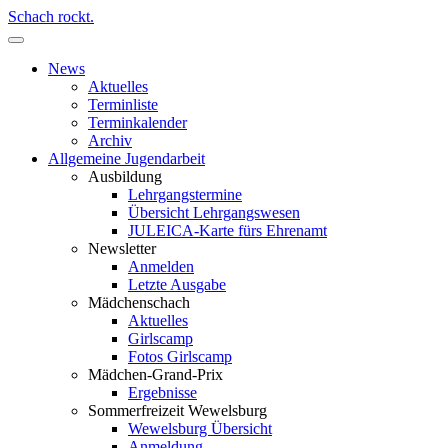
Schach rockt.
News
Aktuelles
Terminliste
Terminkalender
Archiv
Allgemeine Jugendarbeit
Ausbildung
Lehrgangstermine
Übersicht Lehrgangswesen
JULEICA-Karte fürs Ehrenamt
Newsletter
Anmelden
Letzte Ausgabe
Mädchenschach
Aktuelles
Girlscamp
Fotos Girlscamp
Mädchen-Grand-Prix
Ergebnisse
Sommerfreizeit Wewelsburg
Wewelsburg Übersicht
Anmeldung