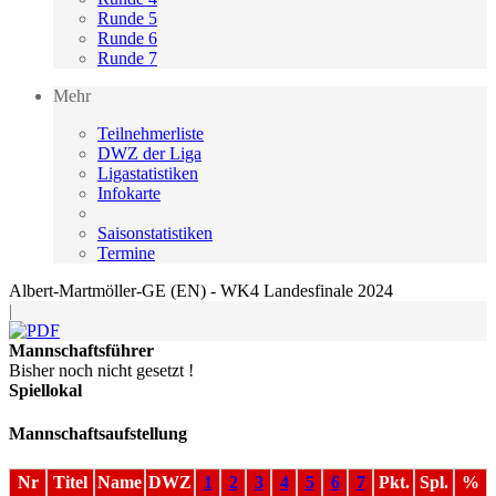
Runde 5
Runde 6
Runde 7
Mehr
Teilnehmerliste
DWZ der Liga
Ligastatistiken
Infokarte
Saisonstatistiken
Termine
Albert-Martmöller-GE (EN) - WK4 Landesfinale 2024
|
Mannschaftsführer
Bisher noch nicht gesetzt !
Spiellokal
Mannschaftsaufstellung
Nr
Titel
Name
DWZ
1
2
3
4
5
6
7
Pkt.
Spl.
%