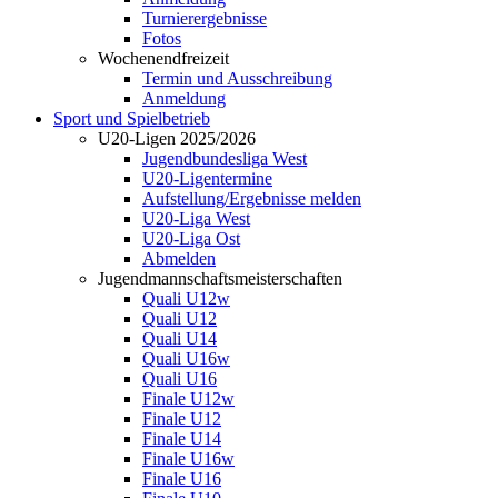
Turnierergebnisse
Fotos
Wochenendfreizeit
Termin und Ausschreibung
Anmeldung
Sport und Spielbetrieb
U20-Ligen 2025/2026
Jugendbundesliga West
U20-Ligentermine
Aufstellung/Ergebnisse melden
U20-Liga West
U20-Liga Ost
Abmelden
Jugendmannschaftsmeisterschaften
Quali U12w
Quali U12
Quali U14
Quali U16w
Quali U16
Finale U12w
Finale U12
Finale U14
Finale U16w
Finale U16