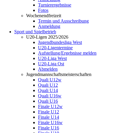
Turnierergebnisse
Fotos
Wochenendfreizeit
Termin und Ausschreibung
Anmeldung
Sport und Spielbetrieb
U20-Ligen 2025/2026
Jugendbundesliga West
U20-Ligentermine
Aufstellung/Ergebnisse melden
U20-Liga West
U20-Liga Ost
Abmelden
Jugendmannschaftsmeisterschaften
Quali U12w
Quali U12
Quali U14
Quali U16w
Quali U16
Finale U12w
Finale U12
Finale U14
Finale U16w
Finale U16