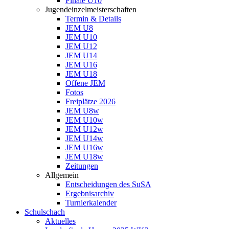
Finale U10
Jugendeinzelmeisterschaften
Termin & Details
JEM U8
JEM U10
JEM U12
JEM U14
JEM U16
JEM U18
Offene JEM
Fotos
Freiplätze 2026
JEM U8w
JEM U10w
JEM U12w
JEM U14w
JEM U16w
JEM U18w
Zeitungen
Allgemein
Entscheidungen des SuSA
Ergebnisarchiv
Turnierkalender
Schulschach
Aktuelles