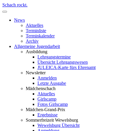
Schach rockt.
News
Aktuelles
Terminliste
Terminkalender
Archiv
Allgemeine Jugendarbeit
Ausbildung
Lehrgangstermine
Übersicht Lehrgangswesen
JULEICA-Karte fürs Ehrenamt
Newsletter
Anmelden
Letzte Ausgabe
Mädchenschach
Aktuelles
Girlscamp
Fotos Girlscamp
Mädchen-Grand-Prix
Ergebnisse
Sommerfreizeit Wewelsburg
Wewelsburg Übersicht
Anmeldung