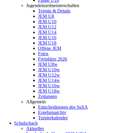
Finale U10
Jugendeinzelmeisterschaften
Termin & Details
JEM U8
JEM U10
JEM U12
JEM U14
JEM U16
JEM U18
Offene JEM
Fotos
Freiplätze 2026
JEM U8w
JEM U10w
JEM U12w
JEM U14w
JEM U16w
JEM U18w
Zeitungen
Allgemein
Entscheidungen des SuSA
Ergebnisarchiv
Turnierkalender
Schulschach
Aktuelles