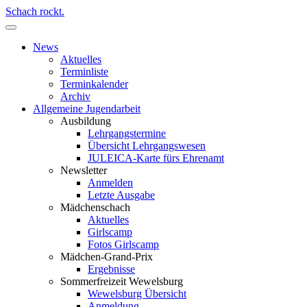
Schach rockt.
News
Aktuelles
Terminliste
Terminkalender
Archiv
Allgemeine Jugendarbeit
Ausbildung
Lehrgangstermine
Übersicht Lehrgangswesen
JULEICA-Karte fürs Ehrenamt
Newsletter
Anmelden
Letzte Ausgabe
Mädchenschach
Aktuelles
Girlscamp
Fotos Girlscamp
Mädchen-Grand-Prix
Ergebnisse
Sommerfreizeit Wewelsburg
Wewelsburg Übersicht
Anmeldung