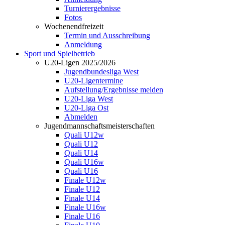
Turnierergebnisse
Fotos
Wochenendfreizeit
Termin und Ausschreibung
Anmeldung
Sport und Spielbetrieb
U20-Ligen 2025/2026
Jugendbundesliga West
U20-Ligentermine
Aufstellung/Ergebnisse melden
U20-Liga West
U20-Liga Ost
Abmelden
Jugendmannschaftsmeisterschaften
Quali U12w
Quali U12
Quali U14
Quali U16w
Quali U16
Finale U12w
Finale U12
Finale U14
Finale U16w
Finale U16