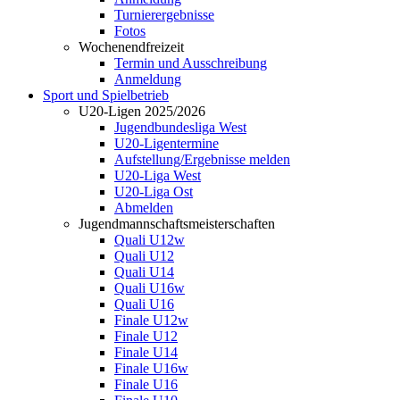
Turnierergebnisse
Fotos
Wochenendfreizeit
Termin und Ausschreibung
Anmeldung
Sport und Spielbetrieb
U20-Ligen 2025/2026
Jugendbundesliga West
U20-Ligentermine
Aufstellung/Ergebnisse melden
U20-Liga West
U20-Liga Ost
Abmelden
Jugendmannschaftsmeisterschaften
Quali U12w
Quali U12
Quali U14
Quali U16w
Quali U16
Finale U12w
Finale U12
Finale U14
Finale U16w
Finale U16