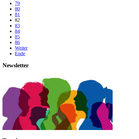
79
80
81
82
83
84
85
86
Weiter
Ende
Newsletter