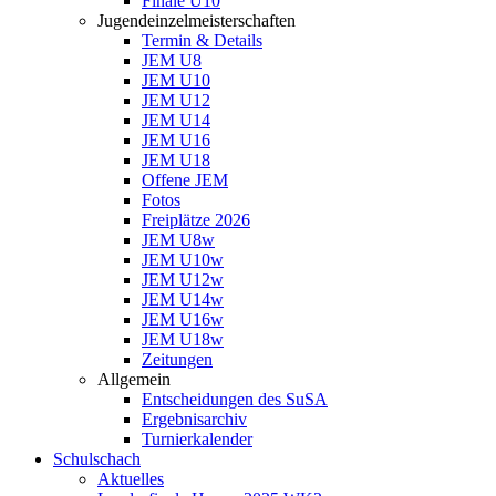
Finale U10
Jugendeinzelmeisterschaften
Termin & Details
JEM U8
JEM U10
JEM U12
JEM U14
JEM U16
JEM U18
Offene JEM
Fotos
Freiplätze 2026
JEM U8w
JEM U10w
JEM U12w
JEM U14w
JEM U16w
JEM U18w
Zeitungen
Allgemein
Entscheidungen des SuSA
Ergebnisarchiv
Turnierkalender
Schulschach
Aktuelles