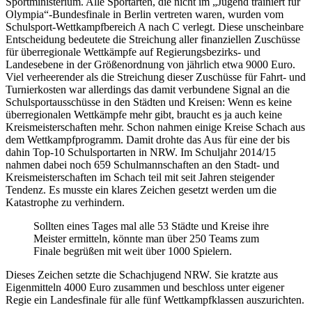
Sportministerium. Alle Sportarten, die nicht im „Jugend trainiert für
Olympia“-Bundesfinale in Berlin vertreten waren, wurden vom
Schulsport-Wettkampfbereich A nach C verlegt. Diese unscheinbare
Entscheidung bedeutete die Streichung aller finanziellen Zuschüsse
für überregionale Wettkämpfe auf Regierungsbezirks- und
Landesebene in der Größenordnung von jährlich etwa 9000 Euro.
Viel verheerender als die Streichung dieser Zuschüsse für Fahrt- und
Turnierkosten war allerdings das damit verbundene Signal an die
Schulsportausschüsse in den Städten und Kreisen: Wenn es keine
überregionalen Wettkämpfe mehr gibt, braucht es ja auch keine
Kreismeisterschaften mehr. Schon nahmen einige Kreise Schach aus
dem Wettkampfprogramm. Damit drohte das Aus für eine der bis
dahin Top-10 Schulsportarten in NRW. Im Schuljahr 2014/15
nahmen dabei noch 659 Schulmannschaften an den Stadt- und
Kreismeisterschaften im Schach teil mit seit Jahren steigender
Tendenz. Es musste ein klares Zeichen gesetzt werden um die
Katastrophe zu verhindern.
Sollten eines Tages mal alle 53 Städte und Kreise ihre
Meister ermitteln, könnte man über 250 Teams zum
Finale begrüßen mit weit über 1000 Spielern.
Dieses Zeichen setzte die Schachjugend NRW. Sie kratzte aus
Eigenmitteln 4000 Euro zusammen und beschloss unter eigener
Regie ein Landesfinale für alle fünf Wettkampfklassen auszurichten.