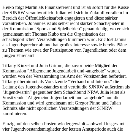
Heiko folgt Martin als Finanzreferent und ist ab sofort für die Kasse
der SJNRW verantwortlich. Julian will sich in Zukunft vorallem im
Bereich der Öffentlichkeitsarbeit engagieren und diese stärker
vorantreiben. Johannes ist als selbst recht starker Schachspieler in
der Kommission "Sport- und Spielbetrieb" genau richtig, wo er sich
gemeinsam mit Thomas Kubo um die Organisation der
schachsportlichen Veranstaltungen kümmern wird. Eric löst Jannis
als Jugendsprecher ab und hat großes Interesse sowie bereits Pläne
zu Themen wie etwa der Partizipation von Jugendlichen oder dem
jungen Ehrenamt.
Tiffany Kinzel und Julia Grimm, die zuvor beide Mitglied der
Kommission "Allgemeine Jugendarbeit und -angebote" waren,
wurden von der Versammlung ins Amt der Vorsitzenden befördert.
Tiffany übernimmt als Vorsitzende "Verband und Internes" die
Leitung des Jugendvorstandes und vertritt die SJNRW außerdem als
"Jugendwartin" gegenüber dem Schachbund NRW. Julia leitet als
Vorsitzende "Allgemeine Jugendarbeit und -angebote" nun die
Kommission und wird gemeinsam mit Gregor Pinno und Julian
Schmitz alle nicht-sportlichen Veranstaltungen der SJNRW
koordinieren.
Einzig auf den selben Posten wiedergewählt -- obwohl insgesamt
vier Jugendvorstandsmitglieder der letzten Amtsperiode auch die