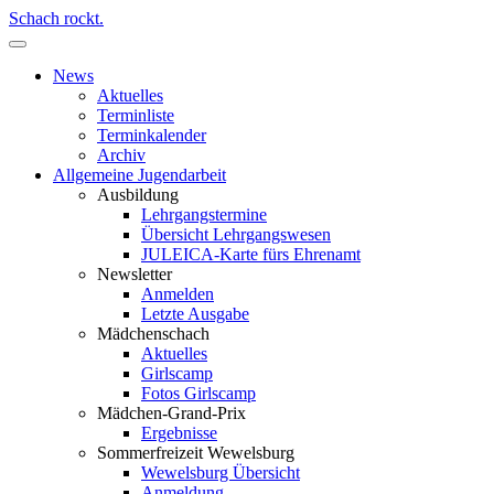
Schach rockt.
News
Aktuelles
Terminliste
Terminkalender
Archiv
Allgemeine Jugendarbeit
Ausbildung
Lehrgangstermine
Übersicht Lehrgangswesen
JULEICA-Karte fürs Ehrenamt
Newsletter
Anmelden
Letzte Ausgabe
Mädchenschach
Aktuelles
Girlscamp
Fotos Girlscamp
Mädchen-Grand-Prix
Ergebnisse
Sommerfreizeit Wewelsburg
Wewelsburg Übersicht
Anmeldung