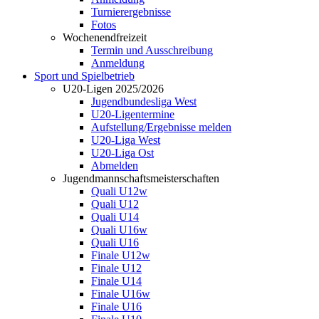
Turnierergebnisse
Fotos
Wochenendfreizeit
Termin und Ausschreibung
Anmeldung
Sport und Spielbetrieb
U20-Ligen 2025/2026
Jugendbundesliga West
U20-Ligentermine
Aufstellung/Ergebnisse melden
U20-Liga West
U20-Liga Ost
Abmelden
Jugendmannschaftsmeisterschaften
Quali U12w
Quali U12
Quali U14
Quali U16w
Quali U16
Finale U12w
Finale U12
Finale U14
Finale U16w
Finale U16