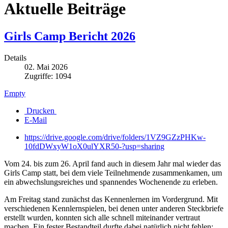
Aktuelle Beiträge
Girls Camp Bericht 2026
Details
02. Mai 2026
Zugriffe: 1094
Empty
Drucken
E-Mail
https://drive.google.com/drive/folders/1VZ9GZzPHKw-
10fdDWxyW1oX0ulYXR50-?usp=sharing
Vom 24. bis zum 26. April fand auch in diesem Jahr mal wieder das
Girls Camp statt, bei dem viele Teilnehmende zusammenkamen, um
ein abwechslungsreiches und spannendes Wochenende zu erleben.
Am Freitag stand zunächst das Kennenlernen im Vordergrund. Mit
verschiedenen Kennlernspielen, bei denen unter anderen Steckbriefe
erstellt wurden, konnten sich alle schnell miteinander vertraut
machen. Ein fester Bestandteil durfte dabei natürlich nicht fehlen: