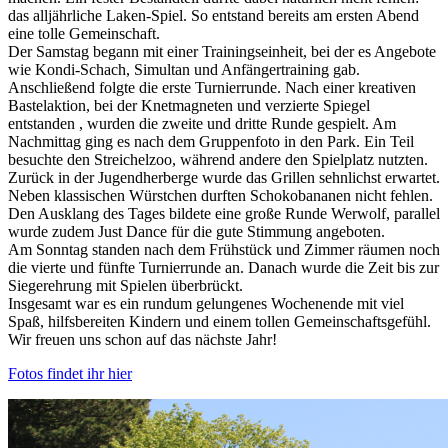
das alljährliche Laken-Spiel. So entstand bereits am ersten Abend
eine tolle Gemeinschaft.
Der Samstag begann mit einer Trainingseinheit, bei der es Angebote
wie Kondi-Schach, Simultan und Anfängertraining gab.
Anschließend folgte die erste Turnierrunde. Nach einer kreativen
Bastelaktion, bei der Knetmagneten und verzierte Spiegel
entstanden , wurden die zweite und dritte Runde gespielt. Am
Nachmittag ging es nach dem Gruppenfoto in den Park. Ein Teil
besuchte den Streichelzoo, während andere den Spielplatz nutzten.
Zurück in der Jugendherberge wurde das Grillen sehnlichst erwartet.
Neben klassischen Würstchen durften Schokobananen nicht fehlen.
Den Ausklang des Tages bildete eine große Runde Werwolf, parallel
wurde zudem Just Dance für die gute Stimmung angeboten.
Am Sonntag standen nach dem Frühstück und Zimmer räumen noch
die vierte und fünfte Turnierrunde an. Danach wurde die Zeit bis zur
Siegerehrung mit Spielen überbrückt.
Insgesamt war es ein rundum gelungenes Wochenende mit viel
Spaß, hilfsbereiten Kindern und einem tollen Gemeinschaftsgefühl.
Wir freuen uns schon auf das nächste Jahr!
Fotos findet ihr hier