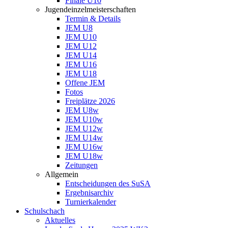
Finale U10
Jugendeinzelmeisterschaften
Termin & Details
JEM U8
JEM U10
JEM U12
JEM U14
JEM U16
JEM U18
Offene JEM
Fotos
Freiplätze 2026
JEM U8w
JEM U10w
JEM U12w
JEM U14w
JEM U16w
JEM U18w
Zeitungen
Allgemein
Entscheidungen des SuSA
Ergebnisarchiv
Turnierkalender
Schulschach
Aktuelles