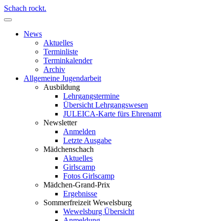
Schach rockt.
News
Aktuelles
Terminliste
Terminkalender
Archiv
Allgemeine Jugendarbeit
Ausbildung
Lehrgangstermine
Übersicht Lehrgangswesen
JULEICA-Karte fürs Ehrenamt
Newsletter
Anmelden
Letzte Ausgabe
Mädchenschach
Aktuelles
Girlscamp
Fotos Girlscamp
Mädchen-Grand-Prix
Ergebnisse
Sommerfreizeit Wewelsburg
Wewelsburg Übersicht
Anmeldung