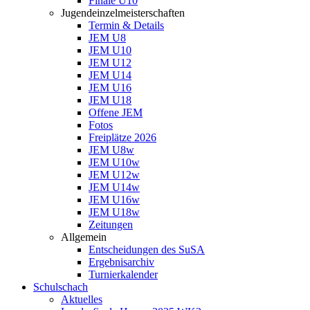
Finale U10
Jugendeinzelmeisterschaften
Termin & Details
JEM U8
JEM U10
JEM U12
JEM U14
JEM U16
JEM U18
Offene JEM
Fotos
Freiplätze 2026
JEM U8w
JEM U10w
JEM U12w
JEM U14w
JEM U16w
JEM U18w
Zeitungen
Allgemein
Entscheidungen des SuSA
Ergebnisarchiv
Turnierkalender
Schulschach
Aktuelles