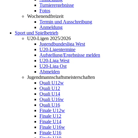
Turnierergebnisse
Fotos
Wochenendfreizeit
Termin und Ausschreibung
Anmeldung
Sport und Spielbetrieb
U20-Ligen 2025/2026
Jugendbundesliga West
U20-Ligentermine
Aufstellung/Ergebnisse melden
U20-Liga West
U20-Liga Ost
Abmelden
Jugendmannschaftsmeisterschaften
Quali U12w
Quali U12
Quali U14
Quali U16w
Quali U16
Finale U12w
Finale U12
Finale U14
Finale U16w
Finale U16