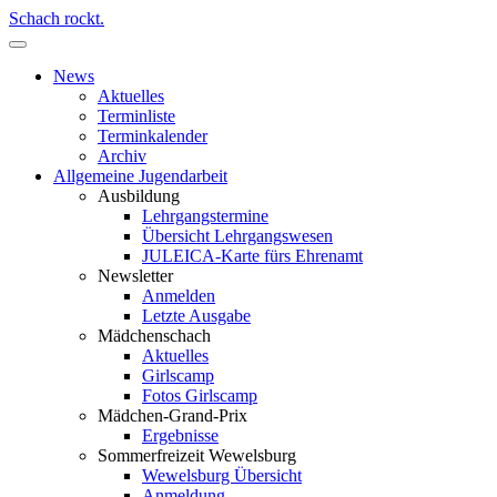
Schach rockt.
News
Aktuelles
Terminliste
Terminkalender
Archiv
Allgemeine Jugendarbeit
Ausbildung
Lehrgangstermine
Übersicht Lehrgangswesen
JULEICA-Karte fürs Ehrenamt
Newsletter
Anmelden
Letzte Ausgabe
Mädchenschach
Aktuelles
Girlscamp
Fotos Girlscamp
Mädchen-Grand-Prix
Ergebnisse
Sommerfreizeit Wewelsburg
Wewelsburg Übersicht
Anmeldung