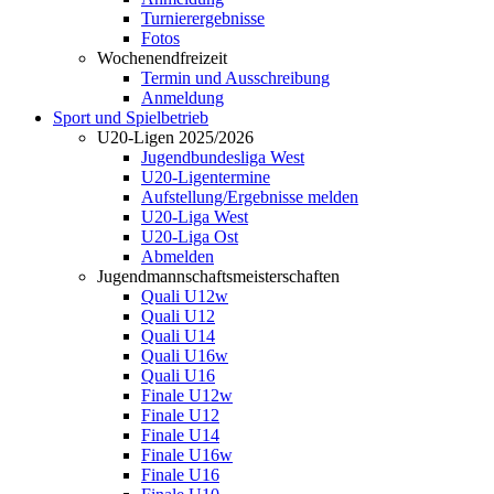
Turnierergebnisse
Fotos
Wochenendfreizeit
Termin und Ausschreibung
Anmeldung
Sport und Spielbetrieb
U20-Ligen 2025/2026
Jugendbundesliga West
U20-Ligentermine
Aufstellung/Ergebnisse melden
U20-Liga West
U20-Liga Ost
Abmelden
Jugendmannschaftsmeisterschaften
Quali U12w
Quali U12
Quali U14
Quali U16w
Quali U16
Finale U12w
Finale U12
Finale U14
Finale U16w
Finale U16