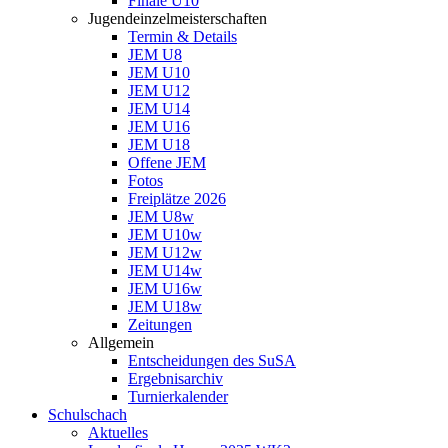
Finale U10
Jugendeinzelmeisterschaften
Termin & Details
JEM U8
JEM U10
JEM U12
JEM U14
JEM U16
JEM U18
Offene JEM
Fotos
Freiplätze 2026
JEM U8w
JEM U10w
JEM U12w
JEM U14w
JEM U16w
JEM U18w
Zeitungen
Allgemein
Entscheidungen des SuSA
Ergebnisarchiv
Turnierkalender
Schulschach
Aktuelles