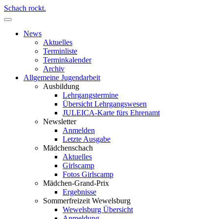
Schach rockt.
News
Aktuelles
Terminliste
Terminkalender
Archiv
Allgemeine Jugendarbeit
Ausbildung
Lehrgangstermine
Übersicht Lehrgangswesen
JULEICA-Karte fürs Ehrenamt
Newsletter
Anmelden
Letzte Ausgabe
Mädchenschach
Aktuelles
Girlscamp
Fotos Girlscamp
Mädchen-Grand-Prix
Ergebnisse
Sommerfreizeit Wewelsburg
Wewelsburg Übersicht
Anmeldung