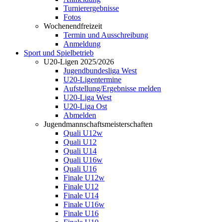
Turnierergebnisse
Fotos
Wochenendfreizeit
Termin und Ausschreibung
Anmeldung
Sport und Spielbetrieb
U20-Ligen 2025/2026
Jugendbundesliga West
U20-Ligentermine
Aufstellung/Ergebnisse melden
U20-Liga West
U20-Liga Ost
Abmelden
Jugendmannschaftsmeisterschaften
Quali U12w
Quali U12
Quali U14
Quali U16w
Quali U16
Finale U12w
Finale U12
Finale U14
Finale U16w
Finale U16