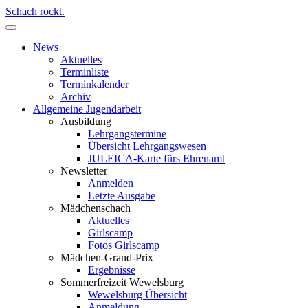
Schach rockt.
News
Aktuelles
Terminliste
Terminkalender
Archiv
Allgemeine Jugendarbeit
Ausbildung
Lehrgangstermine
Übersicht Lehrgangswesen
JULEICA-Karte fürs Ehrenamt
Newsletter
Anmelden
Letzte Ausgabe
Mädchenschach
Aktuelles
Girlscamp
Fotos Girlscamp
Mädchen-Grand-Prix
Ergebnisse
Sommerfreizeit Wewelsburg
Wewelsburg Übersicht
Anmeldung