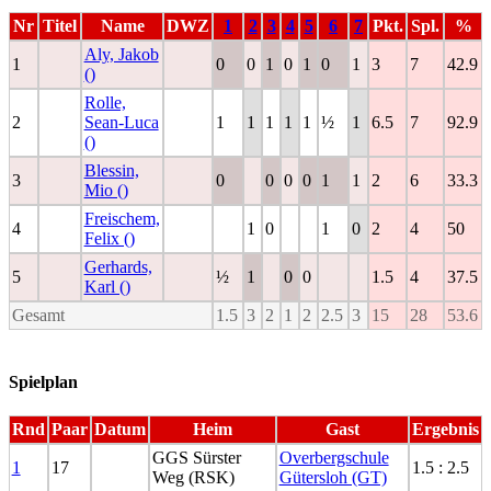
Nr
Titel
Name
DWZ
1
2
3
4
5
6
7
Pkt.
Spl.
%
Aly, Jakob
1
0
0
1
0
1
0
1
3
7
42.9
()
Rolle,
2
Sean-Luca
1
1
1
1
1
½
1
6.5
7
92.9
()
Blessin,
3
0
0
0
0
1
1
2
6
33.3
Mio ()
Freischem,
4
1
0
1
0
2
4
50
Felix ()
Gerhards,
5
½
1
0
0
1.5
4
37.5
Karl ()
Gesamt
1.5
3
2
1
2
2.5
3
15
28
53.6
Spielplan
Rnd
Paar
Datum
Heim
Gast
Ergebnis
GGS Sürster
Overbergschule
1
17
1.5 : 2.5
Weg (RSK)
Gütersloh (GT)