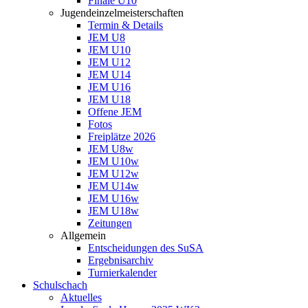
Finale U10
Jugendeinzelmeisterschaften
Termin & Details
JEM U8
JEM U10
JEM U12
JEM U14
JEM U16
JEM U18
Offene JEM
Fotos
Freiplätze 2026
JEM U8w
JEM U10w
JEM U12w
JEM U14w
JEM U16w
JEM U18w
Zeitungen
Allgemein
Entscheidungen des SuSA
Ergebnisarchiv
Turnierkalender
Schulschach
Aktuelles