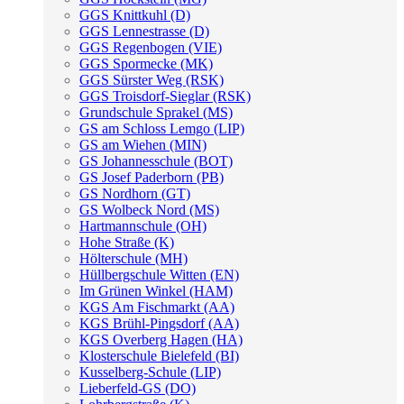
GGS Knittkuhl (D)
GGS Lennestrasse (D)
GGS Regenbogen (VIE)
GGS Spormecke (MK)
GGS Sürster Weg (RSK)
GGS Troisdorf-Sieglar (RSK)
Grundschule Sprakel (MS)
GS am Schloss Lemgo (LIP)
GS am Wiehen (MIN)
GS Johannesschule (BOT)
GS Josef Paderborn (PB)
GS Nordhorn (GT)
GS Wolbeck Nord (MS)
Hartmannschule (OH)
Hohe Straße (K)
Hölterschule (MH)
Hüllbergschule Witten (EN)
Im Grünen Winkel (HAM)
KGS Am Fischmarkt (AA)
KGS Brühl-Pingsdorf (AA)
KGS Overberg Hagen (HA)
Klosterschule Bielefeld (BI)
Kusselberg-Schule (LIP)
Lieberfeld-GS (DO)