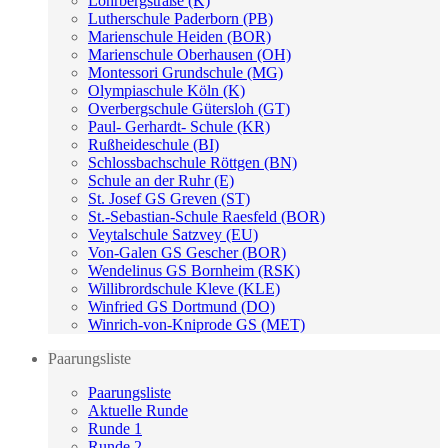
Lohrbergstraße (K)
Lutherschule Paderborn (PB)
Marienschule Heiden (BOR)
Marienschule Oberhausen (OH)
Montessori Grundschule (MG)
Olympiaschule Köln (K)
Overbergschule Gütersloh (GT)
Paul- Gerhardt- Schule (KR)
Rußheideschule (BI)
Schlossbachschule Röttgen (BN)
Schule an der Ruhr (E)
St. Josef GS Greven (ST)
St.-Sebastian-Schule Raesfeld (BOR)
Veytalschule Satzvey (EU)
Von-Galen GS Gescher (BOR)
Wendelinus GS Bornheim (RSK)
Willibrordschule Kleve (KLE)
Winfried GS Dortmund (DO)
Winrich-von-Kniprode GS (MET)
Paarungsliste
Paarungsliste
Aktuelle Runde
Runde 1
Runde 2