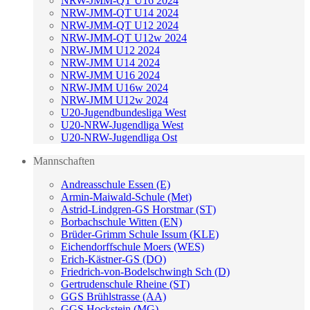
NRW-JMM-QT U16 2024
NRW-JMM-QT U14 2024
NRW-JMM-QT U12 2024
NRW-JMM-QT U12w 2024
NRW-JMM U12 2024
NRW-JMM U14 2024
NRW-JMM U16 2024
NRW-JMM U16w 2024
NRW-JMM U12w 2024
U20-Jugendbundesliga West
U20-NRW-Jugendliga West
U20-NRW-Jugendliga Ost
Mannschaften
Andreasschule Essen (E)
Armin-Maiwald-Schule (Met)
Astrid-Lindgren-GS Horstmar (ST)
Borbachschule Witten (EN)
Brüder-Grimm Schule Issum (KLE)
Eichendorffschule Moers (WES)
Erich-Kästner-GS (DO)
Friedrich-von-Bodelschwingh Sch (D)
Gertrudenschule Rheine (ST)
GGS Brühlstrasse (AA)
GGS Hockstein (MG)