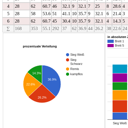
4
28
62
60.7
46
32.1
9
32.1
7
25
8
28.6
4
5
28
58
53.6
51
41.1
10
35.7
9
32.1
6
21.4
3
6
28
62
60.7
45
30.4
10
35.7
9
32.1
4
14.3
5
∑
168
353
55.1
292
37
62
36.9
44
26.2
38
22.6
24
in absoluten 
Brett 1
Brett 5
prozentuale Verteilung
Sieg Weiß
Sieg
Schwarz
Remis
14.3%
kampflos
36.9%
22.6%
26.2%
Sieg Weiß