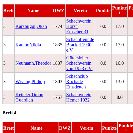
Punkte
Pa
Brett
Name
DWZ
Verein
Punkte
³
Schachverein
3
Karabügül,Okan
1774
Horst-
0.0
17.0
Emscher 31
Schachfreunde
3
Kantor,Nikita
1835
Brackel 1930
0.0
17.0
e.V.
Gütersloher
3
Neumann,Theodor
1837
Schachverein
0.0
16.0
von 1923 e.V.
Schachclub
3
Wissing,Philipp
1803
Rochade
0.0
13.0
Emsdetten
Ketteler,Timon
Schachverein
3
1757
0.0
8.0
Guardian
Hemer 1932
Brett 4
Punkte
Brett
Name
DWZ
Verein
Punkte
³