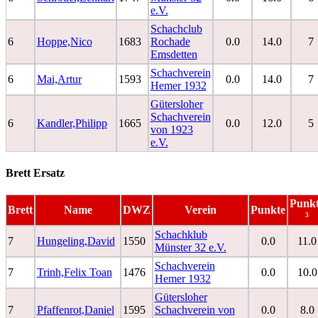
e.V.
Schachclub
6
Hoppe,Nico
1683
Rochade
0.0
14.0
7
Emsdetten
Schachverein
6
Mai,Artur
1593
0.0
14.0
7
Hemer 1932
Gütersloher
Schachverein
6
Kandler,Philipp
1665
0.0
12.0
5
von 1923
e.V.
Brett Ersatz
Punk
Brett
Name
DWZ
Verein
Punkte
³
Schachklub
7
Hungeling,David
1550
0.0
11.0
Münster 32 e.V.
Schachverein
7
Trinh,Felix Toan
1476
0.0
10.0
Hemer 1932
Gütersloher
7
Pfaffenrot,Daniel
1595
Schachverein von
0.0
8.0