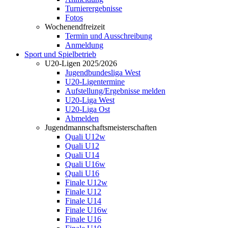
Turnierergebnisse
Fotos
Wochenendfreizeit
Termin und Ausschreibung
Anmeldung
Sport und Spielbetrieb
U20-Ligen 2025/2026
Jugendbundesliga West
U20-Ligentermine
Aufstellung/Ergebnisse melden
U20-Liga West
U20-Liga Ost
Abmelden
Jugendmannschaftsmeisterschaften
Quali U12w
Quali U12
Quali U14
Quali U16w
Quali U16
Finale U12w
Finale U12
Finale U14
Finale U16w
Finale U16