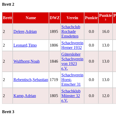
Brett 2
Punkte
P
Brett
Name
DWZ
Verein
Punkte
³
Schachclub
2
Delere,Adrian
1895
Rochade
0.0
16.0
Emsdetten
Schachverein
2
Leonard,Timo
1806
0.0
13.0
Hemer 1932
Gütersloher
Schachverein
2
Wulfhorst,Noah
1846
0.0
13.0
von 1923
e.V.
Schachverein
2
Rebentisch,Sebastian
1719
Horst-
0.0
13.0
Emscher 31
Schachklub
2
Kamp,Adrian
1805
Münster 32
0.0
12.0
e.V.
Brett 3