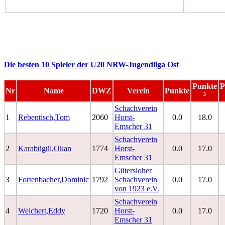
Die besten 10 Spieler der U20 NRW-Jugendliga Ost
Punkte
P
Nr
Name
DWZ
Verein
Punkte
³
Schachverein
1
Rebentisch,Tom
2060
Horst-
0.0
18.0
Emscher 31
Schachverein
2
Karabügül,Okan
1774
Horst-
0.0
17.0
Emscher 31
Gütersloher
3
Fortenbacher,Dominic
1792
Schachverein
0.0
17.0
von 1923 e.V.
Schachverein
4
Weichert,Eddy
1720
Horst-
0.0
17.0
Emscher 31