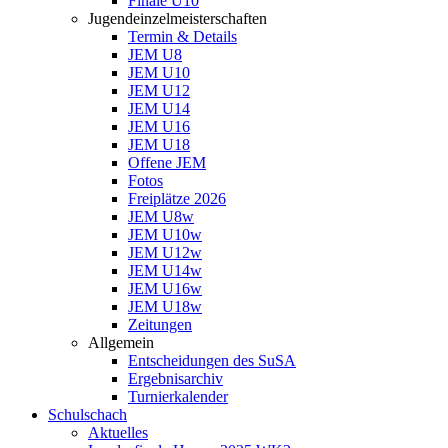
Finale U10
Jugendeinzelmeisterschaften
Termin & Details
JEM U8
JEM U10
JEM U12
JEM U14
JEM U16
JEM U18
Offene JEM
Fotos
Freiplätze 2026
JEM U8w
JEM U10w
JEM U12w
JEM U14w
JEM U16w
JEM U18w
Zeitungen
Allgemein
Entscheidungen des SuSA
Ergebnisarchiv
Turnierkalender
Schulschach
Aktuelles