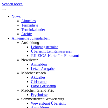
Schach rockt.
News
Aktuelles
Terminliste
Terminkalender
Archiv
Allgemeine Jugendarbeit
Ausbildung
Lehrgangstermine
Übersicht Lehrgangswesen
JULEICA-Karte fürs Ehrenamt
Newsletter
Anmelden
Letzte Ausgabe
Mädchenschach
Aktuelles
Girlscamp
Fotos Girlscamp
Mädchen-Grand-Prix
Ergebnisse
Sommerfreizeit Wewelsburg
Wewelsburg Übersicht
Anmeldung