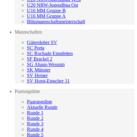
U20 NRW-Jugendliga Ost
U16 MM Gruppe B
U16 MM Gruppe A
Blitzmannschaftsmeisterschaft
Mannschaften
Gütersloher SV
SC Porta
SC Rochade Emsdetten
SF Brackel 2
SG Ahaus-Wessum
SK Münster
SV Hemer
SV Horst-Emscher 31
Paarungsliste
Paarungsliste
Aktuelle Runde
Runde 1
Runde 2
Runde 3
Runde 4
Runde 5