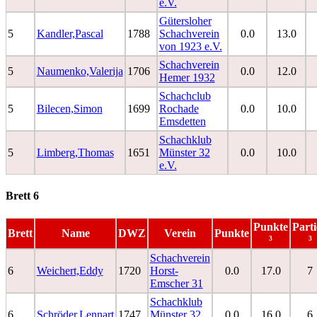
e.V.
Gütersloher
5
Kandler,Pascal
1788
Schachverein
0.0
13.0
von 1923 e.V.
Schachverein
5
Naumenko,Valerija
1706
0.0
12.0
Hemer 1932
Schachclub
5
Bilecen,Simon
1699
Rochade
0.0
10.0
Emsdetten
Schachklub
5
Limberg,Thomas
1651
Münster 32
0.0
10.0
e.V.
Brett 6
Punkte
Part
Brett
Name
DWZ
Verein
Punkte
³
³
Schachverein
6
Weichert,Eddy
1720
Horst-
0.0
17.0
7
Emscher 31
Schachklub
6
Schröder,Lennart
1747
Münster 32
0.0
16.0
6