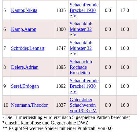
Schachfreunde
5
Kantor,Nikita
1835
Brackel 1930
0.0
17.0
e.V.
Schachklub
6
Kamp,Aaron
1800
Münster 32
0.0
16.0
e.V.
Schachklub
7
Schröder,Lennart
1747
Münster 32
0.0
16.0
e.V.
Schachclub
8
Delere,Adrian
1895
Rochade
0.0
16.0
Emsdetten
Schachfreunde
9
Seref,Erdogan
1892
Brackel 1930
0.0
16.0
e.V.
Gütersloher
10
Neumann,Theodor
1837
Schachverein
0.0
16.0
von 1923 e.V.
¹ Die Turnierleistung wird erst nach 5 gespielten Partien berechnet
³ einschl. kampflose und Gegner ohne DWZ.
** Es gibt 99 weitere Spieler mit einer Punktzahl von 0.0