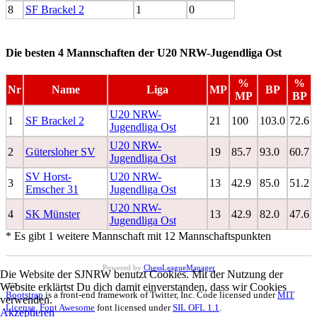
8
SF Brackel 2
1
0
Die besten 4 Mannschaften der U20 NRW-Jugendliga Ost
%
%
Nr
Name
Liga
MP
BP
MP
BP
U20 NRW-
1
SF Brackel 2
21
100
103.0
72.6
Jugendliga Ost
U20 NRW-
2
Gütersloher SV
19
85.7
93.0
60.7
Jugendliga Ost
SV Horst-
U20 NRW-
3
13
42.9
85.0
51.2
Emscher 31
Jugendliga Ost
U20 NRW-
4
SK Münster
13
42.9
82.0
47.6
Jugendliga Ost
* Es gibt 1 weitere Mannschaft mit 12 Mannschaftspunkten
Powered by
ChessLeagueManager
Die Website der SJNRW benutzt Cookies. Mit der Nutzung der
Website erklärtst Du dich damit einverstanden, dass wir Cookies
Bootstrap
is a front-end framework of Twitter, Inc. Code licensed under
MIT
verwenden.
License.
Font Awesome
font licensed under
SIL OFL 1.1
.
Akzeptieren