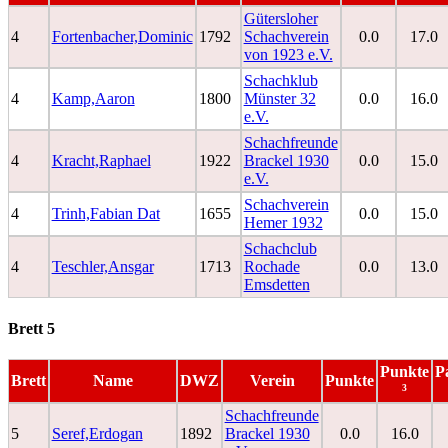
Gütersloher
4
Fortenbacher,Dominic
1792
Schachverein
0.0
17.0
von 1923 e.V.
Schachklub
4
Kamp,Aaron
1800
Münster 32
0.0
16.0
e.V.
Schachfreunde
4
Kracht,Raphael
1922
Brackel 1930
0.0
15.0
e.V.
Schachverein
4
Trinh,Fabian Dat
1655
0.0
15.0
Hemer 1932
Schachclub
4
Teschler,Ansgar
1713
Rochade
0.0
13.0
Emsdetten
Brett 5
Punkte
P
Brett
Name
DWZ
Verein
Punkte
³
Schachfreunde
5
Seref,Erdogan
1892
Brackel 1930
0.0
16.0