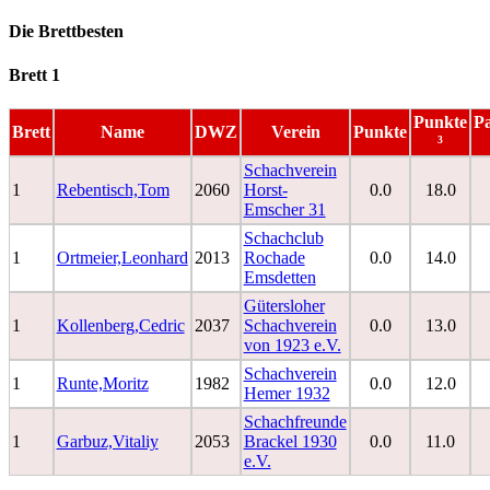
Die Brettbesten
Brett 1
Punkte
Pa
Brett
Name
DWZ
Verein
Punkte
³
Schachverein
1
Rebentisch,Tom
2060
Horst-
0.0
18.0
Emscher 31
Schachclub
1
Ortmeier,Leonhard
2013
Rochade
0.0
14.0
Emsdetten
Gütersloher
1
Kollenberg,Cedric
2037
Schachverein
0.0
13.0
von 1923 e.V.
Schachverein
1
Runte,Moritz
1982
0.0
12.0
Hemer 1932
Schachfreunde
1
Garbuz,Vitaliy
2053
Brackel 1930
0.0
11.0
e.V.