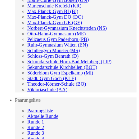
Marie-Curie-Gym Bönen (UN)
Marienschule Krefeld (KR)
Max-Planck-Gym BI (BI)
Max-Planck-Gym DO (DO)
Max-Planck-Gym GE (GE)
Norbert-Gymnasium Knechtsteden (NS)
Otto-Hahn-Gymnasium (ME)
Pelizaeus Gym Paderborn (PB)
Ruhr-Gymnasium Witten (EN)
Schillergym Münster (MS)
Schloss-Gym Benrath (D)
Sekundarschule Horn-Bad Meinberg (LIP)
Sekundarschule Kirchhellen (BOT)
Söderblom Gym Espelkamp (MI)
Städt. Gym Goch (KLE)
Theodor-Körner-Schule (BO)
Viktoriaschule (AA)
Paarungsliste
Paarungsliste
Aktuelle Runde
Runde 1
Runde 2
Runde 3
Runde 4