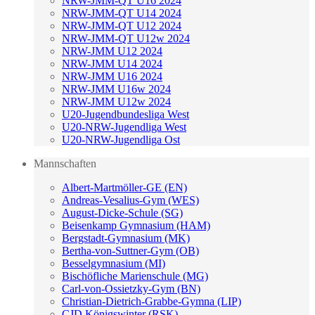
NRW-JMM-QT U16 2024
NRW-JMM-QT U14 2024
NRW-JMM-QT U12 2024
NRW-JMM-QT U12w 2024
NRW-JMM U12 2024
NRW-JMM U14 2024
NRW-JMM U16 2024
NRW-JMM U16w 2024
NRW-JMM U12w 2024
U20-Jugendbundesliga West
U20-NRW-Jugendliga West
U20-NRW-Jugendliga Ost
Mannschaften
Albert-Martmöller-GE (EN)
Andreas-Vesalius-Gym (WES)
August-Dicke-Schule (SG)
Beisenkamp Gymnasium (HAM)
Bergstadt-Gymnasium (MK)
Bertha-von-Suttner-Gym (OB)
Besselgymnasium (MI)
Bischöfliche Marienschule (MG)
Carl-von-Ossietzky-Gym (BN)
Christian-Dietrich-Grabbe-Gymna (LIP)
CJD Königswinter (RSK)