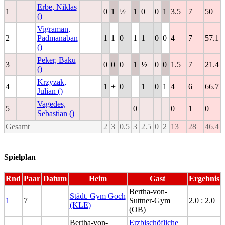
Erbe, Niklas
1
0
1
½
1
0
0
1
3.5
7
50
()
Vigraman,
2
Padmanaban
1
1
0
1
1
0
0
4
7
57.1
()
Peker, Baku
3
0
0
0
1
½
0
0
1.5
7
21.4
()
Krzyzak,
4
1
+
0
1
0
1
4
6
66.7
Julian ()
Vagedes,
5
0
0
1
0
Sebastian ()
Gesamt
2
3
0.5
3
2.5
0
2
13
28
46.4
Spielplan
Rnd
Paar
Datum
Heim
Gast
Ergebnis
Bertha-von-
Städt. Gym Goch
1
7
Suttner-Gym
2.0 : 2.0
(KLE)
(OB)
Bertha-von-
Erzbischöfliche