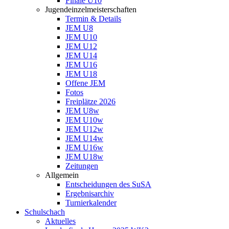
Finale U10
Jugendeinzelmeisterschaften
Termin & Details
JEM U8
JEM U10
JEM U12
JEM U14
JEM U16
JEM U18
Offene JEM
Fotos
Freiplätze 2026
JEM U8w
JEM U10w
JEM U12w
JEM U14w
JEM U16w
JEM U18w
Zeitungen
Allgemein
Entscheidungen des SuSA
Ergebnisarchiv
Turnierkalender
Schulschach
Aktuelles