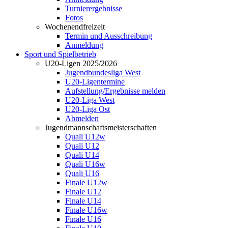
Turnierergebnisse
Fotos
Wochenendfreizeit
Termin und Ausschreibung
Anmeldung
Sport und Spielbetrieb
U20-Ligen 2025/2026
Jugendbundesliga West
U20-Ligentermine
Aufstellung/Ergebnisse melden
U20-Liga West
U20-Liga Ost
Abmelden
Jugendmannschaftsmeisterschaften
Quali U12w
Quali U12
Quali U14
Quali U16w
Quali U16
Finale U12w
Finale U12
Finale U14
Finale U16w
Finale U16