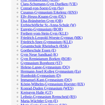
Clara-Schumann-Gym Duelken (VIE)
Conrad-von-Soest-Gym (So)
Cusanus-Gymnasium Erkelenz (HNS)
Elly-Heuss-Knapp-Gym (DU)
Elsa-Brändström Gym (OB)
Erzbischöfliche St.-Anna-Schule (W)
Euregio-Gymnasium (BOR)
Freiherr-vom-Stein-Gym (KLE)
Friedrich-Leopold-Woeste-Gymnas (MK)
Friedrich-Spee-Gymnasium (KLE)
Gesamtschule Rheinbach (RSK)
Goetheschule Essen (E)
Gym Neue Sandkaul (K)
Gym Remigianum Borken (BOR)
Gymnasium Borghorst (ST)
Helene-Lange-Gymnasium (DO)
Hermann-Josef-Kolleg Gymnasium (Eu)
Humboldt-Gymnasium (D)
Immanuel-Kant-Gymnasium (DO)
König-Wilhelm-Gymnasium Hoexter (HX)
Konrad-Duden Gymnasium (WES)
Kreisgym Halle (GT)
Leibniz-Gymnasium Remscheid (RS)
Maria-Wächtler Gym (E)