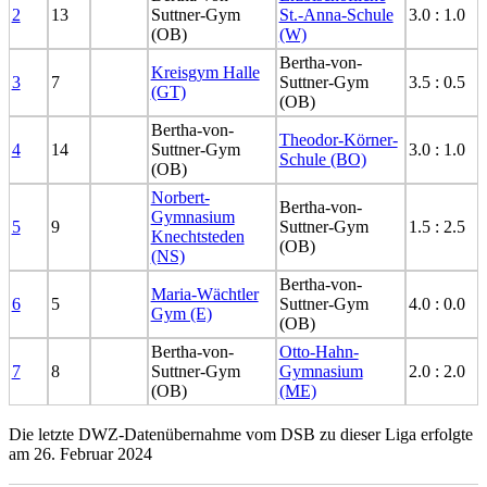
2
13
Suttner-Gym
St.-Anna-Schule
3.0 : 1.0
(OB)
(W)
Bertha-von-
Kreisgym Halle
3
7
Suttner-Gym
3.5 : 0.5
(GT)
(OB)
Bertha-von-
Theodor-Körner-
4
14
Suttner-Gym
3.0 : 1.0
Schule (BO)
(OB)
Norbert-
Bertha-von-
Gymnasium
5
9
Suttner-Gym
1.5 : 2.5
Knechtsteden
(OB)
(NS)
Bertha-von-
Maria-Wächtler
6
5
Suttner-Gym
4.0 : 0.0
Gym (E)
(OB)
Bertha-von-
Otto-Hahn-
7
8
Suttner-Gym
Gymnasium
2.0 : 2.0
(OB)
(ME)
Die letzte DWZ-Datenübernahme vom DSB zu dieser Liga erfolgte
am 26. Februar 2024