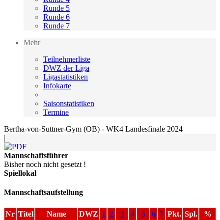
Runde 5
Runde 6
Runde 7
Mehr
Teilnehmerliste
DWZ der Liga
Ligastatistiken
Infokarte
Saisonstatistiken
Termine
Bertha-von-Suttner-Gym (OB) - WK4 Landesfinale 2024
|
Mannschaftsführer
Bisher noch nicht gesetzt !
Spiellokal
Mannschaftsaufstellung
Nr
Titel
Name
DWZ
1
2
3
4
5
6
7
Pkt.
Spl.
%