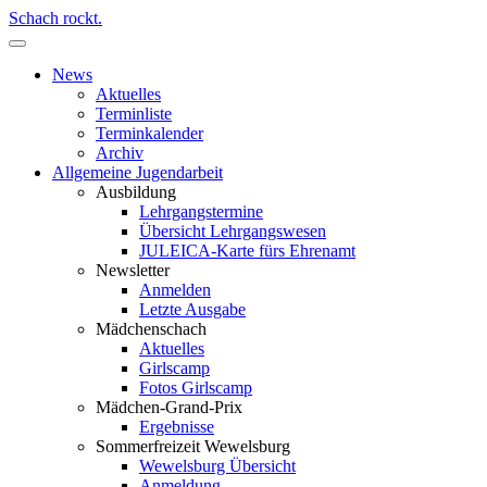
Schach rockt.
News
Aktuelles
Terminliste
Terminkalender
Archiv
Allgemeine Jugendarbeit
Ausbildung
Lehrgangstermine
Übersicht Lehrgangswesen
JULEICA-Karte fürs Ehrenamt
Newsletter
Anmelden
Letzte Ausgabe
Mädchenschach
Aktuelles
Girlscamp
Fotos Girlscamp
Mädchen-Grand-Prix
Ergebnisse
Sommerfreizeit Wewelsburg
Wewelsburg Übersicht
Anmeldung