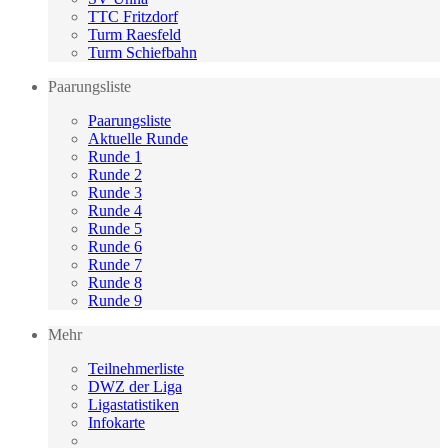
TTC Fritzdorf
Turm Raesfeld
Turm Schiefbahn
Paarungsliste
Paarungsliste
Aktuelle Runde
Runde 1
Runde 2
Runde 3
Runde 4
Runde 5
Runde 6
Runde 7
Runde 8
Runde 9
Mehr
Teilnehmerliste
DWZ der Liga
Ligastatistiken
Infokarte