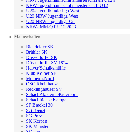
NRW-Jugendmannschaftsmeisterschaften U12w
NRW-Jugendmannschaftsmeisterschaft U12
U20-Jugendbundesliga West
U20-NRW-Jugendliga West
U20-NRW-Jugendliga Ost
NRW-JMM-QT U12 2023
Mannschaften
Bielefelder SK
Brühler SK
Düsseldorfer SK
Düsseldorfer SV 1854
Halver/Schalksmühle
Klub Kölner SF
Mülheim-Nord
OSC Rheinhausen
Recklinghäuser SV
SchachAkademiePaderborn
Schachfüchse Kempen
SF Brackel 30
SG Kaarst
SG Porz
SK Kerpen
SK Münster
SV Unna