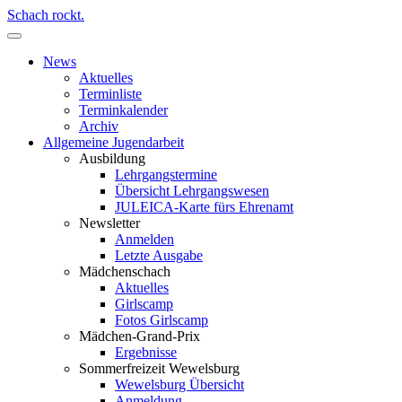
Schach rockt.
News
Aktuelles
Terminliste
Terminkalender
Archiv
Allgemeine Jugendarbeit
Ausbildung
Lehrgangstermine
Übersicht Lehrgangswesen
JULEICA-Karte fürs Ehrenamt
Newsletter
Anmelden
Letzte Ausgabe
Mädchenschach
Aktuelles
Girlscamp
Fotos Girlscamp
Mädchen-Grand-Prix
Ergebnisse
Sommerfreizeit Wewelsburg
Wewelsburg Übersicht
Anmeldung