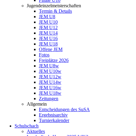
Finale U10
Jugendeinzelmeisterschaften
Termin & Details
JEM U8
JEM U10
JEM U12
JEM U14
JEM U16
JEM U18
Offene JEM
Fotos
Freiplätze 2026
JEM U8w
JEM U10w
JEM U12w
JEM U14w
JEM U16w
JEM U18w
Zeitungen
Allgemein
Entscheidungen des SuSA
Ergebnisarchiv
Turnierkalender
Schulschach
Aktuelles