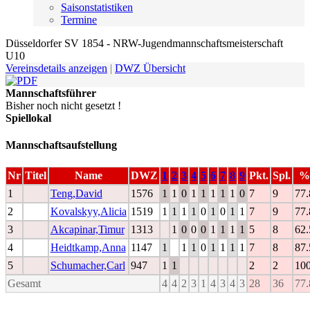
Saisonstatistiken
Termine
Düsseldorfer SV 1854 - NRW-Jugendmannschaftsmeisterschaft
U10
Vereinsdetails anzeigen
|
DWZ Übersicht
Mannschaftsführer
Bisher noch nicht gesetzt !
Spiellokal
Mannschaftsaufstellung
Nr
Titel
Name
DWZ
1
2
3
4
5
6
7
8
9
Pkt.
Spl.
%
1
Teng,David
1576
1
1
0
1
1
1
1
1
0
7
9
77.
2
Kovalskyy,Alicia
1519
1
1
1
1
0
1
0
1
1
7
9
77.
3
Akcapinar,Timur
1313
1
0
0
0
1
1
1
1
5
8
62.
4
Heidtkamp,Anna
1147
1
1
1
0
1
1
1
1
7
8
87.
5
Schumacher,Carl
947
1
1
2
2
10
Gesamt
4
4
2
3
1
4
3
4
3
28
36
77.