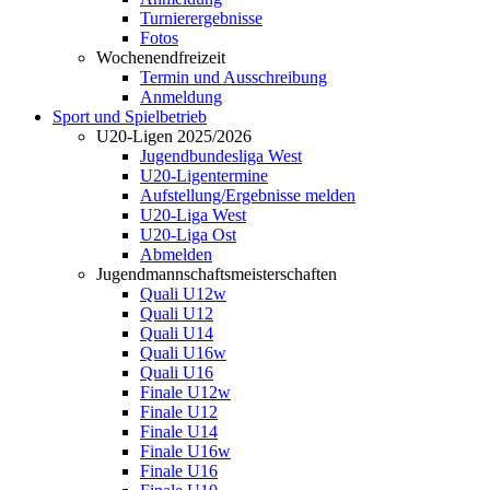
Turnierergebnisse
Fotos
Wochenendfreizeit
Termin und Ausschreibung
Anmeldung
Sport und Spielbetrieb
U20-Ligen 2025/2026
Jugendbundesliga West
U20-Ligentermine
Aufstellung/Ergebnisse melden
U20-Liga West
U20-Liga Ost
Abmelden
Jugendmannschaftsmeisterschaften
Quali U12w
Quali U12
Quali U14
Quali U16w
Quali U16
Finale U12w
Finale U12
Finale U14
Finale U16w
Finale U16