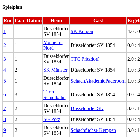
Spielplan
Rnd
Paar
Datum
Heim
Gast
Ergeb
Düsseldorfer
1
1
SK Kerpen
4.0 : 
SV 1854
Mülheim-
2
1
Düsseldorfer SV 1854
0.0 : 
Nord
Düsseldorfer
3
1
TTC Fritzdorf
2.0 : 
SV 1854
4
2
SK Münster
Düsseldorfer SV 1854
1.0 : 
Düsseldorfer
5
1
SchachAkademiePaderborn
1.0 : 
SV 1854
Turm
6
3
Düsseldorfer SV 1854
0.0 : 
Schiefbahn
Düsseldorfer
7
2
Düsseldorfer SK
3.0 : 
SV 1854
8
2
SG Porz
Düsseldorfer SV 1854
0.0 : 
Düsseldorfer
9
2
Schachfüchse Kempen
3.0 : 
SV 1854