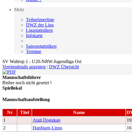
Mehr
Teilnehmerliste
DWZ der Liga
Ligastatistiken
Infokarte
Saisonstatistiken
Termine
SV Waltrop 1 - U20-NRW-Jugendliga Ost
Vereinsdetails anzeigen
|
DWZ Übersicht
Mannschaftsführer
Bisher noch nicht gesetzt !
Spiellokal
Mannschaftsaufstellung
Nr
Titel
Name
D
1
Atali,Dogukan
19
2
Hanfgarn,Linus
16