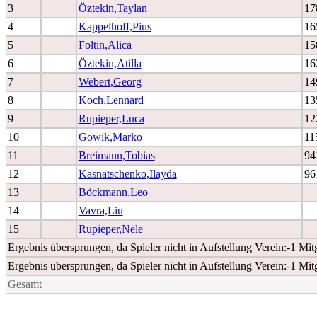
3
Öztekin,Taylan
17
4
Kappelhoff,Pius
16
5
Foltin,Alica
15
6
Öztekin,Atilla
16
7
Webert,Georg
14
8
Koch,Lennard
13
9
Rupieper,Luca
12
10
Gowik,Marko
11
11
Breimann,Tobias
94
12
Kasnatschenko,Ilayda
96
13
Böckmann,Leo
14
Vavra,Liu
15
Rupieper,Nele
Ergebnis übersprungen, da Spieler nicht in Aufstellung Verein:-1 M
Ergebnis übersprungen, da Spieler nicht in Aufstellung Verein:-1 M
Gesamt