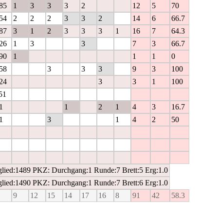
85
1
3
3
3
2
12
5
70
54
2
2
2
3
3
2
14
6
66.7
87
3
1
2
3
3
3
1
16
7
64.3
26
1
3
3
7
3
66.7
90
1
1
1
0
58
3
3
3
9
3
100
24
3
3
1
100
51
1
1
2
1
4
3
16.7
1
3
1
4
2
50
itglied:1489 PKZ: Durchgang:1 Runde:7 Brett:5 Erg:1.0
itglied:1490 PKZ: Durchgang:1 Runde:7 Brett:6 Erg:1.0
9
12
15
14
17
16
8
91
42
58.3