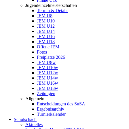
Finale U10
Jugendeinzelmeisterschaften
Termin & Details
JEM U8
JEM U10
JEM U12
JEM U14
JEM U16
JEM U18
Offene JEM
Fotos
Freiplätze 2026
JEM U8w
JEM U10w
JEM U12w
JEM U14w
JEM U16w
JEM U18w
Zeitungen
Allgemein
Entscheidungen des SuSA
Ergebnisarchiv
Turnierkalender
Schulschach
Aktuelles