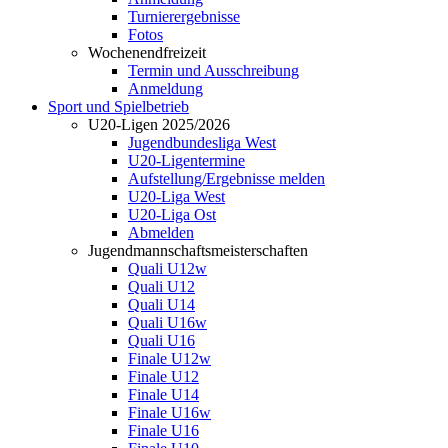
Turnierergebnisse
Fotos
Wochenendfreizeit
Termin und Ausschreibung
Anmeldung
Sport und Spielbetrieb
U20-Ligen 2025/2026
Jugendbundesliga West
U20-Ligentermine
Aufstellung/Ergebnisse melden
U20-Liga West
U20-Liga Ost
Abmelden
Jugendmannschaftsmeisterschaften
Quali U12w
Quali U12
Quali U14
Quali U16w
Quali U16
Finale U12w
Finale U12
Finale U14
Finale U16w
Finale U16