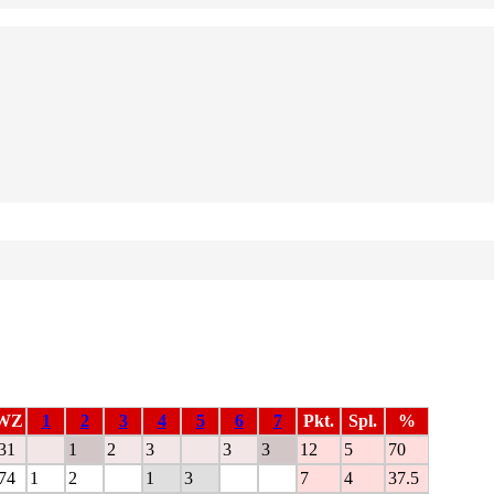
WZ
1
2
3
4
5
6
7
Pkt.
Spl.
%
31
1
2
3
3
3
12
5
70
74
1
2
1
3
7
4
37.5