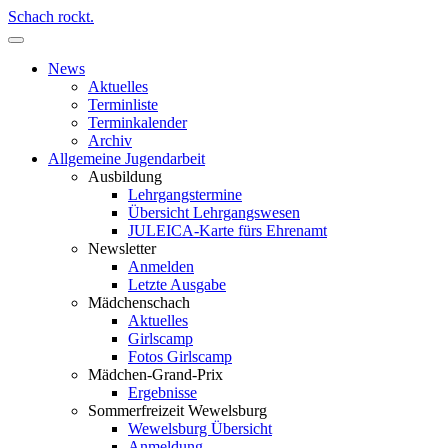
Schach rockt.
News
Aktuelles
Terminliste
Terminkalender
Archiv
Allgemeine Jugendarbeit
Ausbildung
Lehrgangstermine
Übersicht Lehrgangswesen
JULEICA-Karte fürs Ehrenamt
Newsletter
Anmelden
Letzte Ausgabe
Mädchenschach
Aktuelles
Girlscamp
Fotos Girlscamp
Mädchen-Grand-Prix
Ergebnisse
Sommerfreizeit Wewelsburg
Wewelsburg Übersicht
Anmeldung