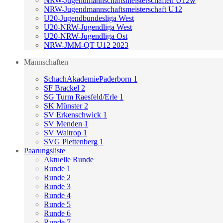
NRW-Jugendmannschaftsmeisterschaften U12w
NRW-Jugendmannschaftsmeisterschaft U12
U20-Jugendbundesliga West
U20-NRW-Jugendliga West
U20-NRW-Jugendliga Ost
NRW-JMM-QT U12 2023
Mannschaften
SchachAkademiePaderborn 1
SF Brackel 2
SG Turm Raesfeld/Erle 1
SK Münster 2
SV Erkenschwick 1
SV Menden 1
SV Waltrop 1
SVG Plettenberg 1
Paarungsliste
Aktuelle Runde
Runde 1
Runde 2
Runde 3
Runde 4
Runde 5
Runde 6
Runde 7