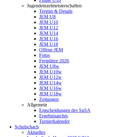
Finale U10
Jugendeinzelmeisterschaften
Termin & Details
JEM U8
JEM U10
JEM U12
JEM U14
JEM U16
JEM U18
Offene JEM
Fotos
Freiplätze 2026
JEM U8w
JEM U10w
JEM U12w
JEM U14w
JEM U16w
JEM U18w
Zeitungen
Allgemein
Entscheidungen des SuSA
Ergebnisarchiv
Turnierkalender
Schulschach
Aktuelles