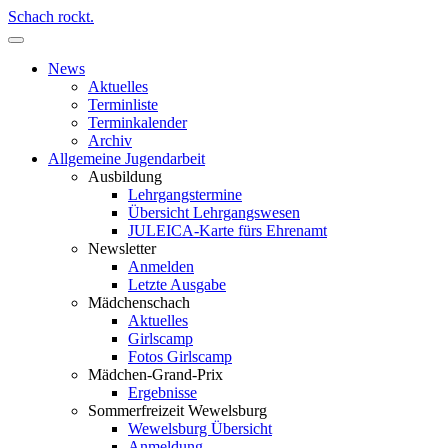
Schach rockt.
News
Aktuelles
Terminliste
Terminkalender
Archiv
Allgemeine Jugendarbeit
Ausbildung
Lehrgangstermine
Übersicht Lehrgangswesen
JULEICA-Karte fürs Ehrenamt
Newsletter
Anmelden
Letzte Ausgabe
Mädchenschach
Aktuelles
Girlscamp
Fotos Girlscamp
Mädchen-Grand-Prix
Ergebnisse
Sommerfreizeit Wewelsburg
Wewelsburg Übersicht
Anmeldung