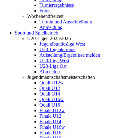
Turnierergebnisse
Fotos
Wochenendfreizeit
Termin und Ausschreibung
Anmeldung
Sport und Spielbetrieb
U20-Ligen 2025/2026
Jugendbundesliga West
U20-Ligentermine
Aufstellung/Ergebnisse melden
U20-Liga West
U20-Liga Ost
Abmelden
Jugendmannschaftsmeisterschaften
Quali U12w
Quali U12
Quali U14
Quali U16w
Quali U16
Finale U12w
Finale U12
Finale U14
Finale U16w
Finale U16