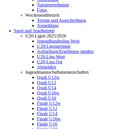
Turnierergebnisse
Fotos
Wochenendfreizeit
Termin und Ausschreibung
Anmeldung
Sport und Spielbetrieb
U20-Ligen 2025/2026
Jugendbundesliga West
U20-Ligentermine
Aufstellung/Ergebnisse melden
U20-Liga West
U20-Liga Ost
Abmelden
Jugendmannschaftsmeisterschaften
Quali U12w
Quali U12
Quali U14
Quali U16w
Quali U16
Finale U12w
Finale U12
Finale U14
Finale U16w
Finale U16