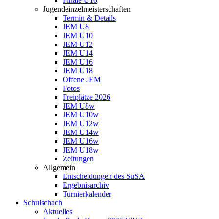
Finale U10
Jugendeinzelmeisterschaften
Termin & Details
JEM U8
JEM U10
JEM U12
JEM U14
JEM U16
JEM U18
Offene JEM
Fotos
Freiplätze 2026
JEM U8w
JEM U10w
JEM U12w
JEM U14w
JEM U16w
JEM U18w
Zeitungen
Allgemein
Entscheidungen des SuSA
Ergebnisarchiv
Turnierkalender
Schulschach
Aktuelles