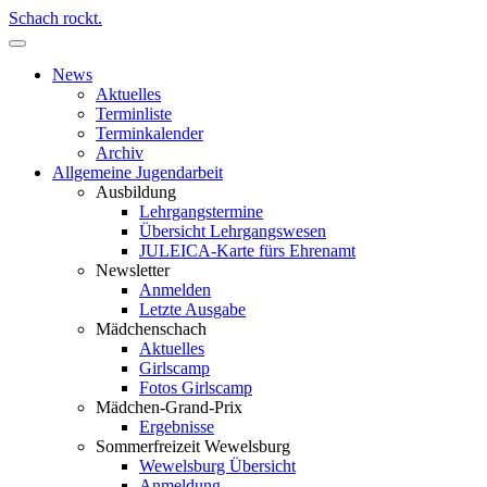
Schach rockt.
News
Aktuelles
Terminliste
Terminkalender
Archiv
Allgemeine Jugendarbeit
Ausbildung
Lehrgangstermine
Übersicht Lehrgangswesen
JULEICA-Karte fürs Ehrenamt
Newsletter
Anmelden
Letzte Ausgabe
Mädchenschach
Aktuelles
Girlscamp
Fotos Girlscamp
Mädchen-Grand-Prix
Ergebnisse
Sommerfreizeit Wewelsburg
Wewelsburg Übersicht
Anmeldung