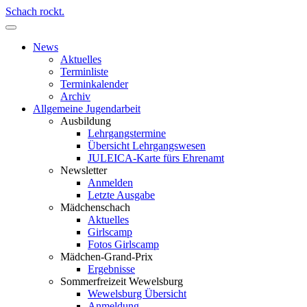
Schach rockt.
News
Aktuelles
Terminliste
Terminkalender
Archiv
Allgemeine Jugendarbeit
Ausbildung
Lehrgangstermine
Übersicht Lehrgangswesen
JULEICA-Karte fürs Ehrenamt
Newsletter
Anmelden
Letzte Ausgabe
Mädchenschach
Aktuelles
Girlscamp
Fotos Girlscamp
Mädchen-Grand-Prix
Ergebnisse
Sommerfreizeit Wewelsburg
Wewelsburg Übersicht
Anmeldung