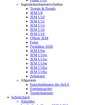
Finale U10
Jugendeinzelmeisterschaften
Termin & Details
JEM U8
JEM U10
JEM U12
JEM U14
JEM U16
JEM U18
Offene JEM
Fotos
Freiplätze 2026
JEM U8w
JEM U10w
JEM U12w
JEM U14w
JEM U16w
JEM U18w
Zeitungen
Allgemein
Entscheidungen des SuSA
Ergebnisarchiv
Turnierkalender
Schulschach
Aktuelles