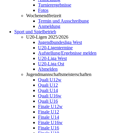
Turnierergebnisse
Fotos
Wochenendfreizeit
Termin und Ausschreibung
Anmeldung
Sport und Spielbetrieb
U20-Ligen 2025/2026
Jugendbundesliga West
U20-Ligentermine
Aufstellung/Ergebnisse melden
U20-Liga West
U20-Liga Ost
Abmelden
Jugendmannschaftsmeisterschaften
Quali U12w
Quali U12
Quali U14
Quali U16w
Quali U16
Finale U12w
Finale U12
Finale U14
Finale U16w
Finale U16