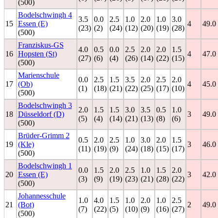
(500)
Bodelschwingh 4
3.5
0.0
2.5
1.0
2.0
1.0
3.0
15
Essen (E)
4
49.0
(23)
(2)
(24)
(12)
(20)
(19)
(28)
(500)
Franziskus-GS
4.0
0.5
0.0
2.5
2.0
2.0
1.5
16
Hopsten (St)
4
47.0
(27)
(6)
(4)
(26)
(14)
(22)
(15)
(500)
Marienschule
0.0
2.5
1.5
3.5
2.0
2.5
2.0
17
(Ob)
4
45.0
(1)
(18)
(21)
(22)
(25)
(17)
(10)
(500)
Bodelschwingh 3
2.0
1.5
1.5
3.0
3.5
0.5
1.0
18
Düsseldorf (D)
3
49.0
(5)
(4)
(14)
(21)
(13)
(8)
(6)
(500)
Brüder-Grimm 2
0.5
2.0
2.5
1.0
3.0
2.0
1.5
19
(Kle)
3
46.0
(11)
(19)
(9)
(24)
(18)
(15)
(17)
(500)
Bodelschwingh 1
0.0
1.5
2.0
2.5
1.0
1.5
2.0
20
Essen (E)
3
42.0
(3)
(9)
(19)
(23)
(21)
(28)
(22)
(500)
Johannesschule
1.0
4.0
1.5
1.0
2.0
1.0
2.5
21
(Bot)
2
49.0
(7)
(22)
(5)
(10)
(9)
(16)
(27)
(500)