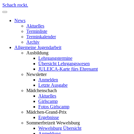
Schach rockt.
News
Aktuelles
Terminliste
Terminkalender
Archiv
Allgemeine Jugendarbeit
Ausbildung
Lehrgangstermine
Übersicht Lehrgangswesen
JULEICA-Karte fürs Ehrenamt
Newsletter
Anmelden
Letzte Ausgabe
Mädchenschach
Aktuelles
Girlscamp
Fotos Girlscamp
Mädchen-Grand-Prix
Ergebnisse
Sommerfreizeit Wewelsburg
Wewelsburg Übersicht
Anmeldung