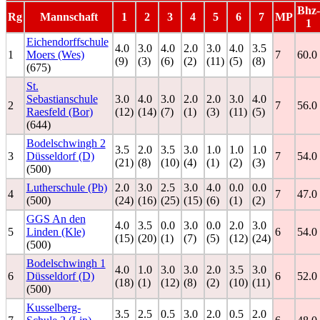
Bhz-
Rg
Mannschaft
1
2
3
4
5
6
7
MP
1
Eichendorffschule
4.0
3.0
4.0
2.0
3.0
4.0
3.5
1
Moers (Wes)
7
60.0
(9)
(3)
(6)
(2)
(11)
(5)
(8)
(675)
St.
Sebastianschule
3.0
4.0
3.0
2.0
2.0
3.0
4.0
2
7
56.0
Raesfeld (Bor)
(12)
(14)
(7)
(1)
(3)
(11)
(5)
(644)
Bodelschwingh 2
3.5
2.0
3.5
3.0
1.0
1.0
1.0
3
Düsseldorf (D)
7
54.0
(21)
(8)
(10)
(4)
(1)
(2)
(3)
(500)
Lutherschule (Pb)
2.0
3.0
2.5
3.0
4.0
0.0
0.0
4
7
47.0
(500)
(24)
(16)
(25)
(15)
(6)
(1)
(2)
GGS An den
4.0
3.5
0.0
3.0
0.0
2.0
3.0
5
Linden (Kle)
6
54.0
(15)
(20)
(1)
(7)
(5)
(12)
(24)
(500)
Bodelschwingh 1
4.0
1.0
3.0
3.0
2.0
3.5
3.0
6
Düsseldorf (D)
6
52.0
(18)
(1)
(12)
(8)
(2)
(10)
(11)
(500)
Kusselberg-
3.5
2.5
0.5
3.0
2.0
0.5
2.0