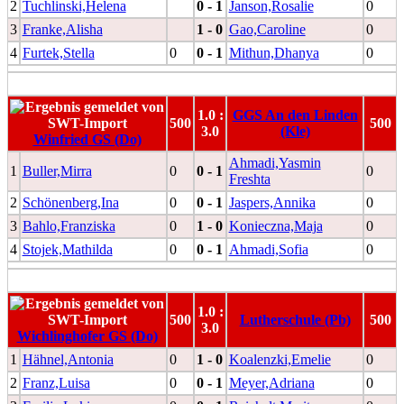
2
Tuchlinski,Helena
0 - 1
Janson,Rosalie
0
3
Franke,Alisha
1 - 0
Gao,Caroline
0
4
Furtek,Stella
0
0 - 1
Mithun,Dhanya
0
1.0 :
GGS An den Linden
500
500
3.0
(Kle)
Winfried GS (Do)
Ahmadi,Yasmin
1
Buller,Mirra
0
0 - 1
0
Freshta
2
Schönenberg,Ina
0
0 - 1
Jaspers,Annika
0
3
Bahlo,Franziska
0
1 - 0
Konieczna,Maja
0
4
Stojek,Mathilda
0
0 - 1
Ahmadi,Sofia
0
1.0 :
500
Lutherschule (Pb)
500
3.0
Wichlinghofer GS (Do)
1
Hähnel,Antonia
0
1 - 0
Koalenzki,Emelie
0
2
Franz,Luisa
0
0 - 1
Meyer,Adriana
0