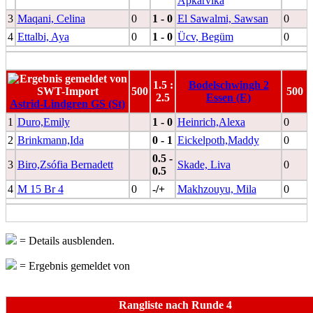
Apkarvika
3
Maqani, Celina
0
1 - 0
El Sawalmi, Sawsan
0
4
Ettalbi, Aya
0
1 - 0
Ücv, Begüm
0
1.5 :
Bodelschwingh 2
500
500
2.5
Essen (E)
Astrid-Lindgren GS (St)
1
Duro,Emily
1 - 0
Heinrich,Alexa
0
2
Brinkmann,Ida
0 - 1
Eickelpoth,Maddy
0
0.5 -
3
Biro,Zsófia Bernadett
Skade, Liva
0
0.5
4
M 15 Br 4
0
-/+
Makhzouyu, Mila
0
= Details ausblenden.
= Ergebnis gemeldet von
Rangliste nach Runde 4