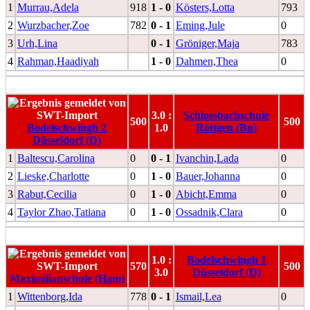
1
Murrau,Adela
918
1 - 0
Kösters,Lotta
793
2
Wurzbacher,Zoe
782
0 - 1
Eming,Jule
0
3
Urh,Lina
0 - 1
Gröniger,Maja
783
4
Rahman,Haadiyah
1 - 0
Dahmen,Thea
0
3.0 :
Schlossbachschule
500
500
Bodelschwingh 2
1.0
Röttgen (Bn)
Düsseldorf (D)
1
Baltescu,Carolina
0
0 - 1
Ivanchin,Lada
0
2
Lieske,Charlotte
0
1 - 0
Bauer,Johanna
0
3
Rabut,Cecilia
0
1 - 0
Abicht,Emma
0
4
Taylor Zhao,Tatiana
0
1 - 0
Ossadnik,Clara
0
1.0 :
Bodelschwingh 1
570
500
3.0
Düsseldorf (D)
Maximilianschule (Ham)
1
Wittenborg,Ida
778
0 - 1
Ismail,Lea
0