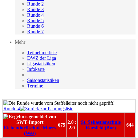
Runde 2
Runde 3
Runde 4
Runde 5
Runde 6
Runde 7
Mehr
Teilnehmerliste
DWZ der Liga
Ligastatistiken
Infokarte
Saisonstatistiken
Termine
Runde 4
2.0 :
St. Sebastianschule
675
644
Eichendorffschule Moers
2.0
Raesfeld (Bor)
(Wes)