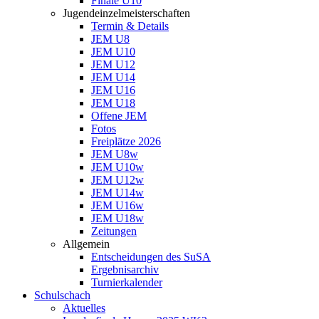
Finale U10
Jugendeinzelmeisterschaften
Termin & Details
JEM U8
JEM U10
JEM U12
JEM U14
JEM U16
JEM U18
Offene JEM
Fotos
Freiplätze 2026
JEM U8w
JEM U10w
JEM U12w
JEM U14w
JEM U16w
JEM U18w
Zeitungen
Allgemein
Entscheidungen des SuSA
Ergebnisarchiv
Turnierkalender
Schulschach
Aktuelles