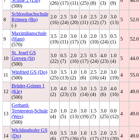
7
Schule 2 (Lip)
6
48.0
(26)
(17)
(11)
(25)
(8)
(3)
(9)
(500)
Schlossbachschule
2.0
2.5
3.0
1.0
2.5
2.0
3.0
8
Röttgen (Bn)
5
52.0
(16)
(24)
(20)
(11)
(12)
(7)
(13)
(-)
Maximilianschule
3.5
2.0
3.0
1.0
2.0
3.5
0.5
9
(Ham)
5
52.0
(19)
(11)
(17)
(3)
(10)
(24)
(1)
(570)
St. Josef GS
3.0
0.5
2.0
2.5
0.5
4.0
1.0
10
Greven (St)
5
44.0
(22)
(7)
(16)
(17)
(24)
(23)
(4)
(500)
Winfried GS (Do)
3.0
3.5
1.0
1.0
2.5
2.0
3.0
11
4
55.0
(500)
(25)
(13)
(2)
(6)
(16)
(4)
(19)
Brüder-Grimm 1
1.0
4.0
1.0
3.0
1.5
2.0
4.0
12
(Kle)
4
49.0
(2)
(23)
(3)
(14)
(4)
(6)
(16)
(500)
Gerhard-
Tersteegen-Schule
2.0
1.0
2.0
3.0
1.5
3.0
0.0
13
4
49.0
(Wes)
(4)
(5)
(13)
(19)
(7)
(25)
(12)
(500)
Wichlinghofer GS
0.0
3.5
3.0
1.0
1.5
2.0
2.5
14
(Do)
4
49.0
(6)
(27)
(26)
(5)
(17)
(21)
(20)