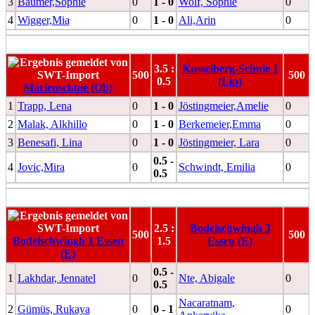
3
Bäumer,Sophie
0
1 - 0
Wolf, Sophie
0
4
Wigger,Mia
0
1 - 0
Ali,Arin
0
3.5 :
Kusselberg-Schule 1
500
500
0.5
(Lip)
Marienschule (Ob)
1
Trapp, Lena
0
1 - 0
Jöstingmeier,Amelie
0
2
Malak, Alkhillo
0
1 - 0
Berkemeier,Emma
0
3
Benesafi, Lina
0
1 - 0
Jöstingmeier, Lara
0
0.5 -
4
Jovic,Mira
0
Schwindt, Emilia
0
0.5
2.5 :
Bodelschwingh 3
500
500
Bodelschwingh 1 Essen
1.5
Essen (E)
(E)
0.5 -
1
Lakhdar, Jennatel
0
Nte, Abigale
0
0.5
Nacaratnam,
2
Gümüs, Rukaya
0
0 - 1
0