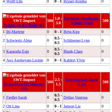
4
Wolff,Ella
0
0 - 1
Rezaei,Ronika
0
1.0 :
Gerhard-Tersteegen-
500
500
3.0
Schule (Wes)
Schule an der Ruhr (E)
1
Ihl,Marlene
0
0 - 1
Brög,Kira
0
0.5 -
2
Schwiertz,Alma
0
Schlüsener,Lynn
0
0.5
0.5 -
3
Karaoglu,Esin
0
Blank,Clara
0
0.5
4
Awi Agobayam,Leonie
0
0 - 1
Kahlert,Ylvie
0
2.5 :
Grundschule Horn
500
500
Franziskus-GS Hopsten
1.5
(Lip)
(St)
0.5 -
1
Fiedler,Sarah
0
Delius,Vanessa
0
0.5
2
Ott,Lina
0
0 - 1
Janson,Lia
0