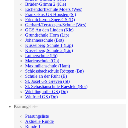
Brüder-Grimm 2 (Kle)
Eichendorffschule Moers (Wes)
Franziskus-GS Hopsten (St)
Friedrich-von-Spee-GS (D)
Gerhard-Tersteegen-Schule (Wes)
GGS An den Linden (Kle)
Grundschule Horn (Lip)
Johannesschule (Bot)
Kusselberg-Schule 1 (Lip)
Kusselberg-Schule 2 (Lip)
Lutherschule (Pb)
Marienschule (Ob)
Maximilianschule (Ham)
Schlossbachschule Röttgen (Bn)
Schule an der Ruhr (E)
St. Josef GS Greven (St)
St. Sebastianschule Raesfeld (Bor)
Wichlinghofer GS (Do)
Winfried GS (Do)
Paarungsliste
Paarungsliste
Aktuelle Runde
Runde 1