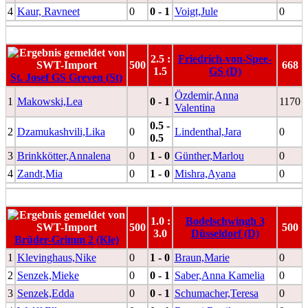
4
Kaur, Ravneet
0
0 - 1
Voigt,Jule
0
2.5 :
Friedrich-von-Spee-
500
668
1.5
GS (D)
St. Josef GS Greven (St)
Özdemir,Anna
1
Makowski,Lea
0 - 1
1170
Valentina
0.5 -
2
Dzamukashvili,Lika
0
Lindenthal,Jara
0
0.5
3
Brinkkötter,Annalena
0
1 - 0
Günther,Marlou
0
4
Zandt,Mia
0
1 - 0
Mishra,Ayana
0
1.0 :
Bodelschwingh 3
500
500
3.0
Düsseldorf (D)
Brüder-Grimm 2 (Kle)
1
Klevinghaus,Nike
0
1 - 0
Braun,Marie
0
2
Senzek,Mieke
0
0 - 1
Saber,Anna Kamelia
0
3
Senzek,Edda
0
0 - 1
Schumacher,Teresa
0