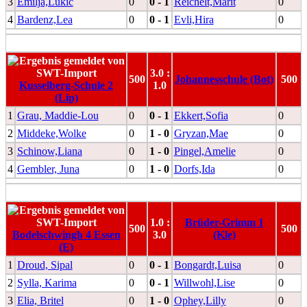
3
Emilja,Lukic
0
0 - 1
Reichelt,Marit
0
4
Bardenz,Lea
0
0 - 1
Evli,Hira
0
3.0 :
500
Johannesschule (Bot)
500
Kusselberg-Schule 2
1.0
(Lip)
1
Grau, Maddie-Lou
0
0 - 1
Ekkert,Sofia
0
2
Middeke,Wolke
0
1 - 0
Gryzan,Mae
0
3
Schinow,Liana
0
1 - 0
Pingel,Amelie
0
4
Gembler, Juna
0
1 - 0
Dorfs,Ida
0
1.0 :
Brüder-Grimm 1
500
500
Bodelschwingh 4 Essen
3.0
(Kle)
(E)
1
Droud, Sipal
0
0 - 1
Bongardt,Luisa
0
2
Sylla, Karima
0
0 - 1
Willwohl,Lise
0
3
Elia, Britel
0
1 - 0
Ophey,Lilly
0