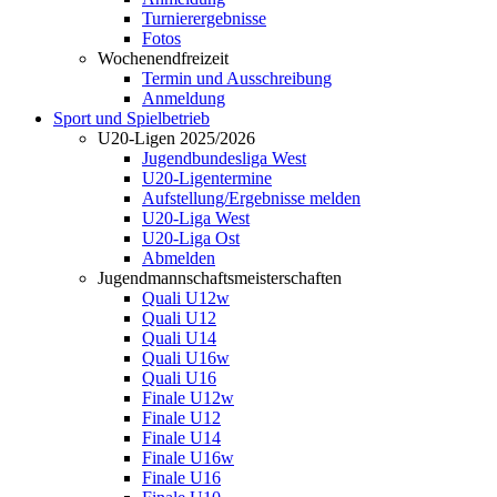
Turnierergebnisse
Fotos
Wochenendfreizeit
Termin und Ausschreibung
Anmeldung
Sport und Spielbetrieb
U20-Ligen 2025/2026
Jugendbundesliga West
U20-Ligentermine
Aufstellung/Ergebnisse melden
U20-Liga West
U20-Liga Ost
Abmelden
Jugendmannschaftsmeisterschaften
Quali U12w
Quali U12
Quali U14
Quali U16w
Quali U16
Finale U12w
Finale U12
Finale U14
Finale U16w
Finale U16