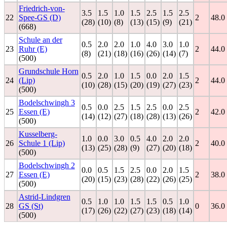
Friedrich-von-
3.5
1.5
1.0
1.5
2.5
1.5
2.5
22
Spee-GS (D)
2
48.0
(28)
(10)
(8)
(13)
(15)
(9)
(21)
(668)
Schule an der
0.5
2.0
2.0
1.0
4.0
3.0
1.0
23
Ruhr (E)
2
44.0
(8)
(21)
(18)
(16)
(26)
(14)
(7)
(500)
Grundschule Horn
0.5
2.0
1.0
1.5
0.0
2.0
1.5
24
(Lip)
2
44.0
(10)
(28)
(15)
(20)
(19)
(27)
(23)
(500)
Bodelschwingh 3
0.5
0.0
2.5
1.5
2.5
0.0
2.5
25
Essen (E)
2
42.0
(14)
(12)
(27)
(18)
(28)
(13)
(26)
(500)
Kusselberg-
1.0
0.0
3.0
0.5
4.0
2.0
2.0
26
Schule 1 (Lip)
2
40.0
(13)
(25)
(28)
(9)
(27)
(20)
(18)
(500)
Bodelschwingh 2
0.0
0.5
1.5
2.5
0.0
2.0
1.5
27
Essen (E)
2
38.0
(20)
(15)
(23)
(28)
(22)
(26)
(25)
(500)
Astrid-Lindgren
0.5
1.0
1.0
1.5
1.5
0.5
1.0
28
GS (St)
0
36.0
(17)
(26)
(22)
(27)
(23)
(18)
(14)
(500)