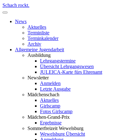
Schach rockt.
News
Aktuelles
Terminliste
Terminkalender
Archiv
Allgemeine Jugendarbeit
Ausbildung
Lehrgangstermine
Übersicht Lehrgangswesen
JULEICA-Karte fürs Ehrenamt
Newsletter
Anmelden
Letzte Ausgabe
Mädchenschach
Aktuelles
Girlscamp
Fotos Girlscamp
Mädchen-Grand-Prix
Ergebnisse
Sommerfreizeit Wewelsburg
Wewelsburg Übersicht
Anmeldung