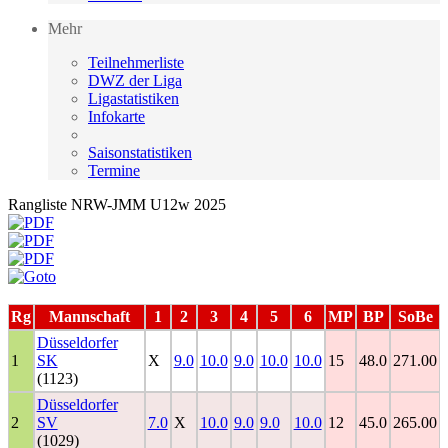
Mehr
Teilnehmerliste
DWZ der Liga
Ligastatistiken
Infokarte
Saisonstatistiken
Termine
Rangliste NRW-JMM U12w 2025
Rg
Mannschaft
1
2
3
4
5
6
MP
BP
SoBe
Düsseldorfer
1
SK
X
9.0
10.0
9.0
10.0
10.0
15
48.0
271.00
(1123)
Düsseldorfer
2
SV
7.0
X
10.0
9.0
9.0
10.0
12
45.0
265.00
(1029)