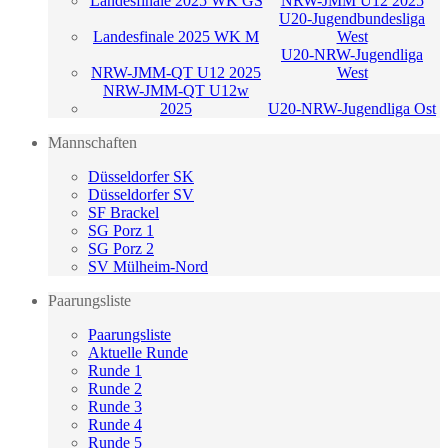
Landesfinale 2025 WK GS
NRW-JMM U12 2025
U20-Jugendbundesliga
Landesfinale 2025 WK M
West
U20-NRW-Jugendliga
NRW-JMM-QT U12 2025
West
NRW-JMM-QT U12w
2025
U20-NRW-Jugendliga Ost
Mannschaften
Düsseldorfer SK
Düsseldorfer SV
SF Brackel
SG Porz 1
SG Porz 2
SV Mülheim-Nord
Paarungsliste
Paarungsliste
Aktuelle Runde
Runde 1
Runde 2
Runde 3
Runde 4
Runde 5