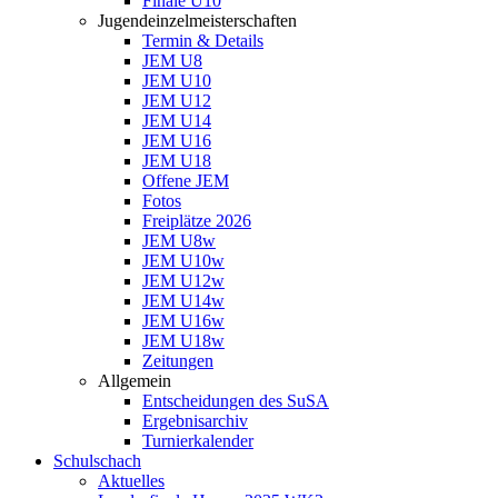
Finale U10
Jugendeinzelmeisterschaften
Termin & Details
JEM U8
JEM U10
JEM U12
JEM U14
JEM U16
JEM U18
Offene JEM
Fotos
Freiplätze 2026
JEM U8w
JEM U10w
JEM U12w
JEM U14w
JEM U16w
JEM U18w
Zeitungen
Allgemein
Entscheidungen des SuSA
Ergebnisarchiv
Turnierkalender
Schulschach
Aktuelles