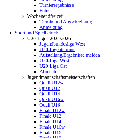
Turnierergebnisse
Fotos
Wochenendfreizeit
Termin und Ausschreibung
Anmeldung
Sport und Spielbetrieb
U20-Ligen 2025/2026
Jugendbundesliga West
U20-Ligentermine
Aufstellung/Ergebnisse melden
U20-Liga West
U20-Liga Ost
Abmelden
Jugendmannschaftsmeisterschaften
Quali U12w
Quali U12
Quali U14
Quali U16w
Quali U16
Finale U12w
Finale U12
Finale U14
Finale U16w
Finale U16