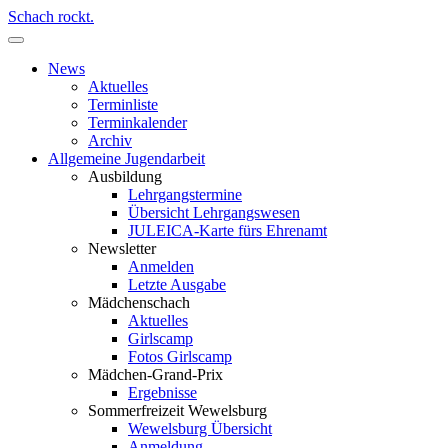
Schach rockt.
News
Aktuelles
Terminliste
Terminkalender
Archiv
Allgemeine Jugendarbeit
Ausbildung
Lehrgangstermine
Übersicht Lehrgangswesen
JULEICA-Karte fürs Ehrenamt
Newsletter
Anmelden
Letzte Ausgabe
Mädchenschach
Aktuelles
Girlscamp
Fotos Girlscamp
Mädchen-Grand-Prix
Ergebnisse
Sommerfreizeit Wewelsburg
Wewelsburg Übersicht
Anmeldung