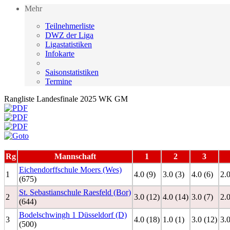
Mehr
Teilnehmerliste
DWZ der Liga
Ligastatistiken
Infokarte
Saisonstatistiken
Termine
Rangliste Landesfinale 2025 WK GM
Rg
Mannschaft
1
2
3
Eichendorffschule Moers (Wes)
1
4.0 (9)
3.0 (3)
4.0 (6)
2.0
(675)
St. Sebastianschule Raesfeld (Bor)
2
3.0 (12)
4.0 (14)
3.0 (7)
2.0
(644)
Bodelschwingh 1 Düsseldorf (D)
3
4.0 (18)
1.0 (1)
3.0 (12)
3.0
(500)