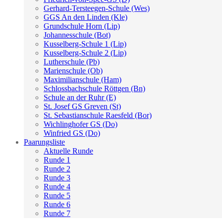
Gerhard-Tersteegen-Schule (Wes)
GGS An den Linden (Kle)
Grundschule Horn (Lip)
Johannesschule (Bot)
Kusselberg-Schule 1 (Lip)
Kusselberg-Schule 2 (Lip)
Lutherschule (Pb)
Marienschule (Ob)
Maximilianschule (Ham)
Schlossbachschule Röttgen (Bn)
Schule an der Ruhr (E)
St. Josef GS Greven (St)
St. Sebastianschule Raesfeld (Bor)
Wichlinghofer GS (Do)
Winfried GS (Do)
Paarungsliste
Aktuelle Runde
Runde 1
Runde 2
Runde 3
Runde 4
Runde 5
Runde 6
Runde 7