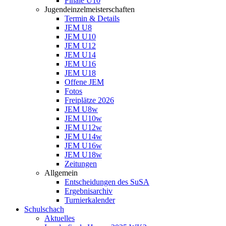
Finale U10
Jugendeinzelmeisterschaften
Termin & Details
JEM U8
JEM U10
JEM U12
JEM U14
JEM U16
JEM U18
Offene JEM
Fotos
Freiplätze 2026
JEM U8w
JEM U10w
JEM U12w
JEM U14w
JEM U16w
JEM U18w
Zeitungen
Allgemein
Entscheidungen des SuSA
Ergebnisarchiv
Turnierkalender
Schulschach
Aktuelles