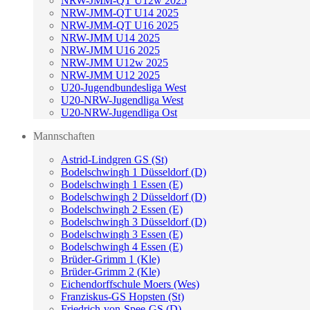
NRW-JMM-QT U12w 2025
NRW-JMM-QT U14 2025
NRW-JMM-QT U16 2025
NRW-JMM U14 2025
NRW-JMM U16 2025
NRW-JMM U12w 2025
NRW-JMM U12 2025
U20-Jugendbundesliga West
U20-NRW-Jugendliga West
U20-NRW-Jugendliga Ost
Mannschaften
Astrid-Lindgren GS (St)
Bodelschwingh 1 Düsseldorf (D)
Bodelschwingh 1 Essen (E)
Bodelschwingh 2 Düsseldorf (D)
Bodelschwingh 2 Essen (E)
Bodelschwingh 3 Düsseldorf (D)
Bodelschwingh 3 Essen (E)
Bodelschwingh 4 Essen (E)
Brüder-Grimm 1 (Kle)
Brüder-Grimm 2 (Kle)
Eichendorffschule Moers (Wes)
Franziskus-GS Hopsten (St)
Friedrich-von-Spee-GS (D)