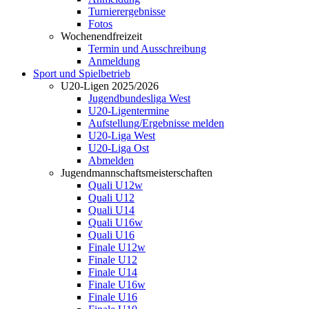
Turnierergebnisse
Fotos
Wochenendfreizeit
Termin und Ausschreibung
Anmeldung
Sport und Spielbetrieb
U20-Ligen 2025/2026
Jugendbundesliga West
U20-Ligentermine
Aufstellung/Ergebnisse melden
U20-Liga West
U20-Liga Ost
Abmelden
Jugendmannschaftsmeisterschaften
Quali U12w
Quali U12
Quali U14
Quali U16w
Quali U16
Finale U12w
Finale U12
Finale U14
Finale U16w
Finale U16