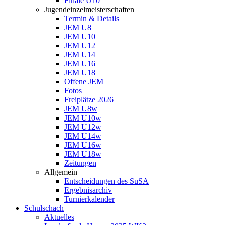
Finale U10
Jugendeinzelmeisterschaften
Termin & Details
JEM U8
JEM U10
JEM U12
JEM U14
JEM U16
JEM U18
Offene JEM
Fotos
Freiplätze 2026
JEM U8w
JEM U10w
JEM U12w
JEM U14w
JEM U16w
JEM U18w
Zeitungen
Allgemein
Entscheidungen des SuSA
Ergebnisarchiv
Turnierkalender
Schulschach
Aktuelles