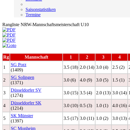
Saisonstatistiken
Termine
Rangliste NRW-Mannschaftsmeisterschaft U10
Rg
Mannschaft
1
2
3
4
SG Porz
1
3.5 (18)
2.0 (14)
3.0 (4)
2.5 (2)
(1409)
SG Solingen
2
3.0 (6)
4.0 (9)
3.0 (5)
1.5 (1)
(1371)
Düsseldorfer SV
3
3.0 (15)
3.5 (4)
2.0 (13)
3.0 (14)
(1274)
Düsseldorfer SK
4
3.0 (10)
0.5 (3)
1.0 (1)
4.0 (16)
(1214)
SK Münster
5
3.5 (17)
3.0 (11)
1.0 (2)
3.0 (13)
(1397)
SC Monheim