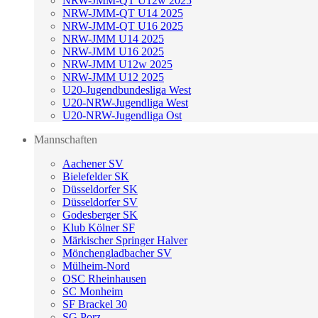
NRW-JMM-QT U12w 2025
NRW-JMM-QT U14 2025
NRW-JMM-QT U16 2025
NRW-JMM U14 2025
NRW-JMM U16 2025
NRW-JMM U12w 2025
NRW-JMM U12 2025
U20-Jugendbundesliga West
U20-NRW-Jugendliga West
U20-NRW-Jugendliga Ost
Mannschaften
Aachener SV
Bielefelder SK
Düsseldorfer SK
Düsseldorfer SV
Godesberger SK
Klub Kölner SF
Märkischer Springer Halver
Mönchengladbacher SV
Mülheim-Nord
OSC Rheinhausen
SC Monheim
SF Brackel 30
SG Porz