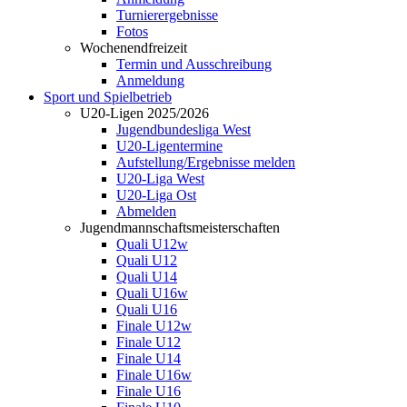
Turnierergebnisse
Fotos
Wochenendfreizeit
Termin und Ausschreibung
Anmeldung
Sport und Spielbetrieb
U20-Ligen 2025/2026
Jugendbundesliga West
U20-Ligentermine
Aufstellung/Ergebnisse melden
U20-Liga West
U20-Liga Ost
Abmelden
Jugendmannschaftsmeisterschaften
Quali U12w
Quali U12
Quali U14
Quali U16w
Quali U16
Finale U12w
Finale U12
Finale U14
Finale U16w
Finale U16