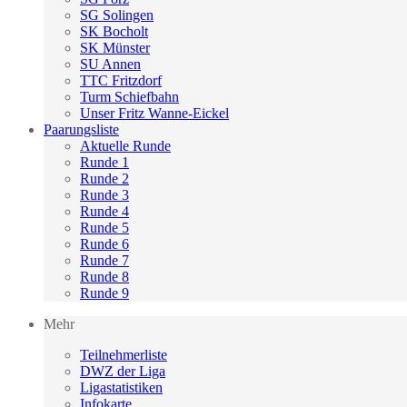
SG Solingen
SK Bocholt
SK Münster
SU Annen
TTC Fritzdorf
Turm Schiefbahn
Unser Fritz Wanne-Eickel
Paarungsliste
Aktuelle Runde
Runde 1
Runde 2
Runde 3
Runde 4
Runde 5
Runde 6
Runde 7
Runde 8
Runde 9
Mehr
Teilnehmerliste
DWZ der Liga
Ligastatistiken
Infokarte