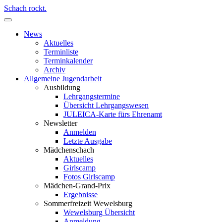
Schach rockt.
News
Aktuelles
Terminliste
Terminkalender
Archiv
Allgemeine Jugendarbeit
Ausbildung
Lehrgangstermine
Übersicht Lehrgangswesen
JULEICA-Karte fürs Ehrenamt
Newsletter
Anmelden
Letzte Ausgabe
Mädchenschach
Aktuelles
Girlscamp
Fotos Girlscamp
Mädchen-Grand-Prix
Ergebnisse
Sommerfreizeit Wewelsburg
Wewelsburg Übersicht
Anmeldung