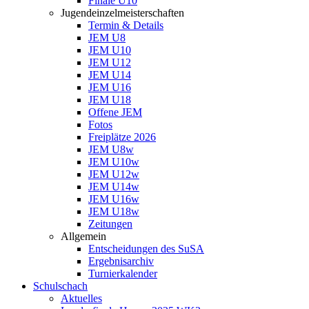
Finale U10
Jugendeinzelmeisterschaften
Termin & Details
JEM U8
JEM U10
JEM U12
JEM U14
JEM U16
JEM U18
Offene JEM
Fotos
Freiplätze 2026
JEM U8w
JEM U10w
JEM U12w
JEM U14w
JEM U16w
JEM U18w
Zeitungen
Allgemein
Entscheidungen des SuSA
Ergebnisarchiv
Turnierkalender
Schulschach
Aktuelles