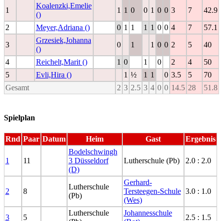
Koalenzki,Emelie
1
1
1
0
0
1
0
0
3
7
42.9
()
2
Meyer,Adriana ()
0
1
1
1
1
0
0
4
7
57.1
Grzesiek,Johanna
3
0
1
1
0
0
2
5
40
()
4
Reichelt,Marit ()
1
0
1
0
2
4
50
5
Evli,Hira ()
1
½
1
1
0
3.5
5
70
Gesamt
2
3
2.5
3
4
0
0
14.5
28
51.8
Spielplan
Rnd
Paar
Datum
Heim
Gast
Ergebnis
Bodelschwingh
1
11
3 Düsseldorf
Lutherschule (Pb)
2.0 : 2.0
(D)
Gerhard-
Lutherschule
2
8
Tersteegen-Schule
3.0 : 1.0
(Pb)
(Wes)
Lutherschule
Johannesschule
3
5
2.5 : 1.5