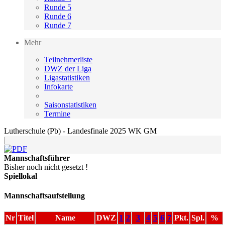
Runde 5
Runde 6
Runde 7
Mehr
Teilnehmerliste
DWZ der Liga
Ligastatistiken
Infokarte
Saisonstatistiken
Termine
Lutherschule (Pb) - Landesfinale 2025 WK GM
|
Mannschaftsführer
Bisher noch nicht gesetzt !
Spiellokal
Mannschaftsaufstellung
Nr
Titel
Name
DWZ
1
2
3
4
5
6
7
Pkt.
Spl.
%