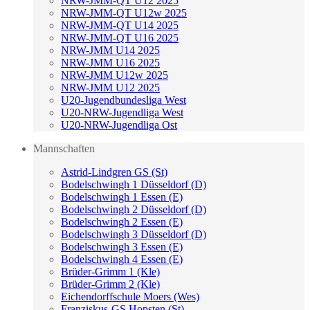
NRW-JMM-QT U12 2025
NRW-JMM-QT U12w 2025
NRW-JMM-QT U14 2025
NRW-JMM-QT U16 2025
NRW-JMM U14 2025
NRW-JMM U16 2025
NRW-JMM U12w 2025
NRW-JMM U12 2025
U20-Jugendbundesliga West
U20-NRW-Jugendliga West
U20-NRW-Jugendliga Ost
Mannschaften
Astrid-Lindgren GS (St)
Bodelschwingh 1 Düsseldorf (D)
Bodelschwingh 1 Essen (E)
Bodelschwingh 2 Düsseldorf (D)
Bodelschwingh 2 Essen (E)
Bodelschwingh 3 Düsseldorf (D)
Bodelschwingh 3 Essen (E)
Bodelschwingh 4 Essen (E)
Brüder-Grimm 1 (Kle)
Brüder-Grimm 2 (Kle)
Eichendorffschule Moers (Wes)
Franziskus-GS Hopsten (St)