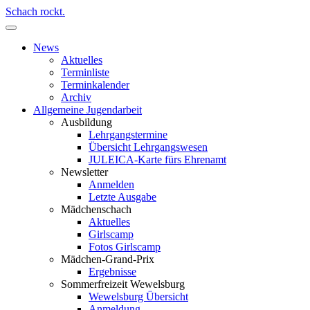
Schach rockt.
News
Aktuelles
Terminliste
Terminkalender
Archiv
Allgemeine Jugendarbeit
Ausbildung
Lehrgangstermine
Übersicht Lehrgangswesen
JULEICA-Karte fürs Ehrenamt
Newsletter
Anmelden
Letzte Ausgabe
Mädchenschach
Aktuelles
Girlscamp
Fotos Girlscamp
Mädchen-Grand-Prix
Ergebnisse
Sommerfreizeit Wewelsburg
Wewelsburg Übersicht
Anmeldung