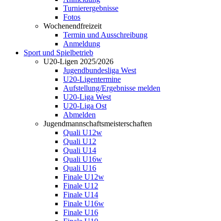
Turnierergebnisse
Fotos
Wochenendfreizeit
Termin und Ausschreibung
Anmeldung
Sport und Spielbetrieb
U20-Ligen 2025/2026
Jugendbundesliga West
U20-Ligentermine
Aufstellung/Ergebnisse melden
U20-Liga West
U20-Liga Ost
Abmelden
Jugendmannschaftsmeisterschaften
Quali U12w
Quali U12
Quali U14
Quali U16w
Quali U16
Finale U12w
Finale U12
Finale U14
Finale U16w
Finale U16