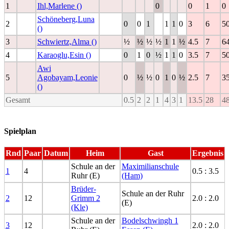
1
Ihl,Marlene ()
0
0
1
0
Schöneberg,Luna
2
0
0
1
1
1
0
3
6
5
()
3
Schwiertz,Alma ()
½
½
½
½
1
1
½
4.5
7
64
4
Karaoglu,Esin ()
0
1
0
½
1
1
0
3.5
7
5
Awi
5
Agobayam,Leonie
0
½
½
0
1
0
½
2.5
7
35
()
Gesamt
0.5
2
2
1
4
3
1
13.5
28
48
Spielplan
Rnd
Paar
Datum
Heim
Gast
Ergebnis
Schule an der
Maximilianschule
1
4
0.5 : 3.5
Ruhr (E)
(Ham)
Brüder-
Schule an der Ruhr
2
12
Grimm 2
2.0 : 2.0
(E)
(Kle)
Schule an der
Bodelschwingh 1
3
12
2.0 : 2.0