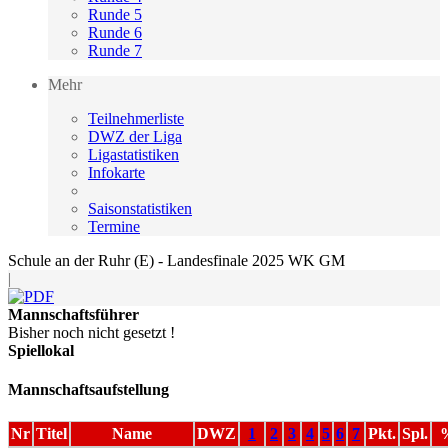
Runde 5
Runde 6
Runde 7
Mehr
Teilnehmerliste
DWZ der Liga
Ligastatistiken
Infokarte
Saisonstatistiken
Termine
Schule an der Ruhr (E) - Landesfinale 2025 WK GM
|
Mannschaftsführer
Bisher noch nicht gesetzt !
Spiellokal
Mannschaftsaufstellung
Nr
Titel
Name
DWZ
1
2
3
4
5
6
7
Pkt.
Spl.