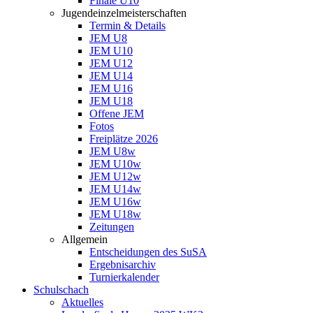
Finale U10
Jugendeinzelmeisterschaften
Termin & Details
JEM U8
JEM U10
JEM U12
JEM U14
JEM U16
JEM U18
Offene JEM
Fotos
Freiplätze 2026
JEM U8w
JEM U10w
JEM U12w
JEM U14w
JEM U16w
JEM U18w
Zeitungen
Allgemein
Entscheidungen des SuSA
Ergebnisarchiv
Turnierkalender
Schulschach
Aktuelles