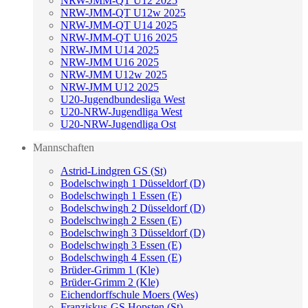
NRW-JMM-QT U12 2025
NRW-JMM-QT U12w 2025
NRW-JMM-QT U14 2025
NRW-JMM-QT U16 2025
NRW-JMM U14 2025
NRW-JMM U16 2025
NRW-JMM U12w 2025
NRW-JMM U12 2025
U20-Jugendbundesliga West
U20-NRW-Jugendliga West
U20-NRW-Jugendliga Ost
Mannschaften
Astrid-Lindgren GS (St)
Bodelschwingh 1 Düsseldorf (D)
Bodelschwingh 1 Essen (E)
Bodelschwingh 2 Düsseldorf (D)
Bodelschwingh 2 Essen (E)
Bodelschwingh 3 Düsseldorf (D)
Bodelschwingh 3 Essen (E)
Bodelschwingh 4 Essen (E)
Brüder-Grimm 1 (Kle)
Brüder-Grimm 2 (Kle)
Eichendorffschule Moers (Wes)
Franziskus-GS Hopsten (St)