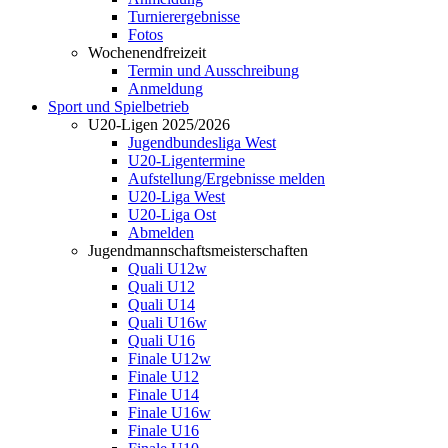
Turnierergebnisse
Fotos
Wochenendfreizeit
Termin und Ausschreibung
Anmeldung
Sport und Spielbetrieb
U20-Ligen 2025/2026
Jugendbundesliga West
U20-Ligentermine
Aufstellung/Ergebnisse melden
U20-Liga West
U20-Liga Ost
Abmelden
Jugendmannschaftsmeisterschaften
Quali U12w
Quali U12
Quali U14
Quali U16w
Quali U16
Finale U12w
Finale U12
Finale U14
Finale U16w
Finale U16