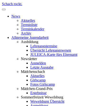
Schach rockt.
News
Aktuelles
Terminliste
Terminkalender
Archiv
Allgemeine Jugendarbeit
Ausbildung
Lehrgangstermine
Übersicht Lehrgangswesen
JULEICA-Karte fürs Ehrenamt
Newsletter
Anmelden
Letzte Ausgabe
Mädchenschach
Aktuelles
Girlscamp
Fotos Girlscamp
Mädchen-Grand-Prix
Ergebnisse
Sommerfreizeit Wewelsburg
Wewelsburg Übersicht
Anmeldung