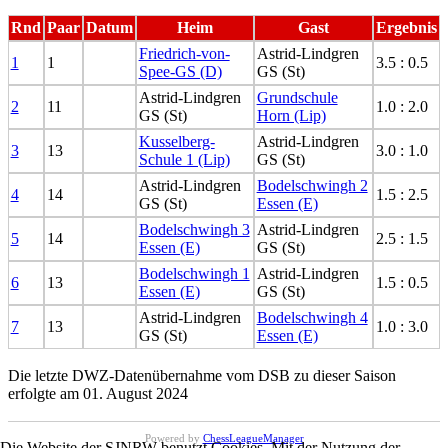
Rnd
Paar
Datum
Heim
Gast
Ergebnis
Friedrich-von-
Astrid-Lindgren
1
1
3.5 : 0.5
Spee-GS (D)
GS (St)
Astrid-Lindgren
Grundschule
2
11
1.0 : 2.0
GS (St)
Horn (Lip)
Kusselberg-
Astrid-Lindgren
3
13
3.0 : 1.0
Schule 1 (Lip)
GS (St)
Astrid-Lindgren
Bodelschwingh 2
4
14
1.5 : 2.5
GS (St)
Essen (E)
Bodelschwingh 3
Astrid-Lindgren
5
14
2.5 : 1.5
Essen (E)
GS (St)
Bodelschwingh 1
Astrid-Lindgren
6
13
1.5 : 0.5
Essen (E)
GS (St)
Astrid-Lindgren
Bodelschwingh 4
7
13
1.0 : 3.0
GS (St)
Essen (E)
Die letzte DWZ-Datenübernahme vom DSB zu dieser Saison
erfolgte am 01. August 2024
Powered by
ChessLeagueManager
Die Website der SJNRW benutzt Cookies. Mit der Nutzung der