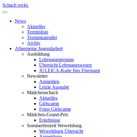
Schach rockt.
News
Aktuelles
Terminliste
Terminkalender
Archiv
Allgemeine Jugendarbeit
Ausbildung
Lehrgangstermine
Übersicht Lehrgangswesen
JULEICA-Karte fürs Ehrenamt
Newsletter
Anmelden
Letzte Ausgabe
Mädchenschach
Aktuelles
Girlscamp
Fotos Girlscamp
Mädchen-Grand-Prix
Ergebnisse
Sommerfreizeit Wewelsburg
Wewelsburg Übersicht
Anmeldung