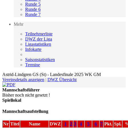
Runde 5
Runde 6
Runde 7
Mehr
Teilnehmerliste
DWZ der Liga
Ligastatistiken
Infokarte
Saisonstatistiken
Termine
Astrid-Lindgren GS (St) - Landesfinale 2025 WK GM
Vereinsdetails anzeigen
|
DWZ Übersicht
Mannschaftsführer
Bisher noch nicht gesetzt !
Spiellokal
Mannschaftsaufstellung
Nr
Titel
Name
DWZ
1
2
3
4
5
6
7
Pkt.
Spl.