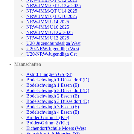
NRW-JMM-QT U12 2025
NRW-JMM-QT U12w 2025
NRW-JMM-QT U14 2025
NRW-JMM-QT U16 2025
NRW-JMM U14 2025
NRW-JMM U16 2025
NRW-JMM U12w 2025
NRW-JMM U12 2025
U20-Jugendbundesliga West
U20-NRW-Jugendliga West
U20-NRW-Jugendliga Ost
Mannschaften
Astrid-Lindgren GS (St)
Bodelschwingh 1 Düsseldorf (D)
Bodelschwingh 1 Essen (E)
Bodelschwingh 2 Düsseldorf (D)
Bodelschwingh 2 Essen (E)
Bodelschwingh 3 Düsseldorf (D)
Bodelschwingh 3 Essen (E)
Bodelschwingh 4 Essen (E)
Brüder-Grimm 1 (Kle)
Brüder-Grimm 2 (Kle)
Eichendorffschule Moers (Wes)
Franziskus-GS Hopsten (St)