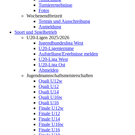
Turnierergebnisse
Fotos
Wochenendfreizeit
Termin und Ausschreibung
Anmeldung
Sport und Spielbetrieb
U20-Ligen 2025/2026
Jugendbundesliga West
U20-Ligentermine
Aufstellung/Ergebnisse melden
U20-Liga West
U20-Liga Ost
Abmelden
Jugendmannschaftsmeisterschaften
Quali U12w
Quali U12
Quali U14
Quali U16w
Quali U16
Finale U12w
Finale U12
Finale U14
Finale U16w
Finale U16