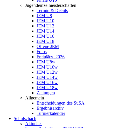
Finale U10
Jugendeinzelmeisterschaften
Termin & Details
JEM U8
JEM U10
JEM U12
JEM U14
JEM U16
JEM U18
Offene JEM
Fotos
Freiplätze 2026
JEM U8w
JEM U10w
JEM U12w
JEM U14w
JEM U16w
JEM U18w
Zeitungen
Allgemein
Entscheidungen des SuSA
Ergebnisarchiv
Turnierkalender
Schulschach
Aktuelles