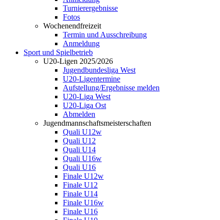
Turnierergebnisse
Fotos
Wochenendfreizeit
Termin und Ausschreibung
Anmeldung
Sport und Spielbetrieb
U20-Ligen 2025/2026
Jugendbundesliga West
U20-Ligentermine
Aufstellung/Ergebnisse melden
U20-Liga West
U20-Liga Ost
Abmelden
Jugendmannschaftsmeisterschaften
Quali U12w
Quali U12
Quali U14
Quali U16w
Quali U16
Finale U12w
Finale U12
Finale U14
Finale U16w
Finale U16