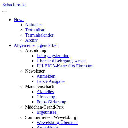
Schach rockt.
News
Aktuelles
Terminliste
Terminkalender
Archiv
Allgemeine Jugendarbeit
Ausbildung
Lehrgangstermine
Übersicht Lehrgangswesen
JULEICA-Karte fürs Ehrenamt
Newsletter
Anmelden
Letzte Ausgabe
Mädchenschach
Aktuelles
Girlscamp
Fotos Girlscamp
Mädchen-Grand-Prix
Ergebnisse
Sommerfreizeit Wewelsburg
Wewelsburg Übersicht
Anmeldung