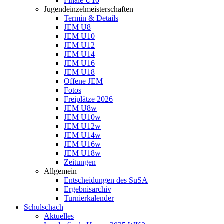
Finale U10
Jugendeinzelmeisterschaften
Termin & Details
JEM U8
JEM U10
JEM U12
JEM U14
JEM U16
JEM U18
Offene JEM
Fotos
Freiplätze 2026
JEM U8w
JEM U10w
JEM U12w
JEM U14w
JEM U16w
JEM U18w
Zeitungen
Allgemein
Entscheidungen des SuSA
Ergebnisarchiv
Turnierkalender
Schulschach
Aktuelles