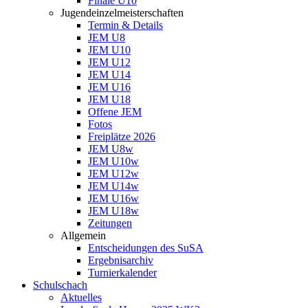
Finale U10
Jugendeinzelmeisterschaften
Termin & Details
JEM U8
JEM U10
JEM U12
JEM U14
JEM U16
JEM U18
Offene JEM
Fotos
Freiplätze 2026
JEM U8w
JEM U10w
JEM U12w
JEM U14w
JEM U16w
JEM U18w
Zeitungen
Allgemein
Entscheidungen des SuSA
Ergebnisarchiv
Turnierkalender
Schulschach
Aktuelles