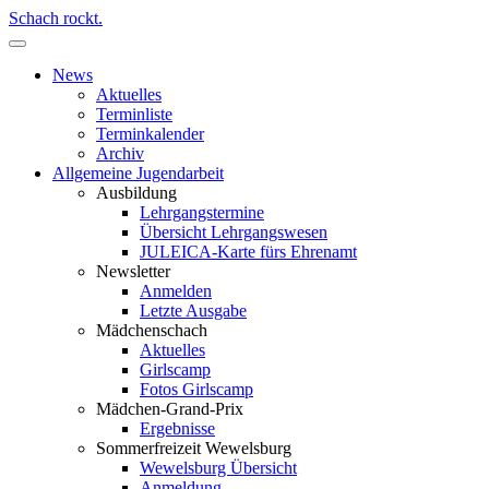
Schach rockt.
News
Aktuelles
Terminliste
Terminkalender
Archiv
Allgemeine Jugendarbeit
Ausbildung
Lehrgangstermine
Übersicht Lehrgangswesen
JULEICA-Karte fürs Ehrenamt
Newsletter
Anmelden
Letzte Ausgabe
Mädchenschach
Aktuelles
Girlscamp
Fotos Girlscamp
Mädchen-Grand-Prix
Ergebnisse
Sommerfreizeit Wewelsburg
Wewelsburg Übersicht
Anmeldung