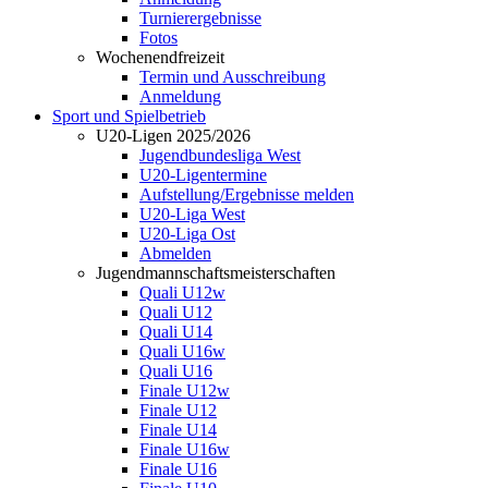
Turnierergebnisse
Fotos
Wochenendfreizeit
Termin und Ausschreibung
Anmeldung
Sport und Spielbetrieb
U20-Ligen 2025/2026
Jugendbundesliga West
U20-Ligentermine
Aufstellung/Ergebnisse melden
U20-Liga West
U20-Liga Ost
Abmelden
Jugendmannschaftsmeisterschaften
Quali U12w
Quali U12
Quali U14
Quali U16w
Quali U16
Finale U12w
Finale U12
Finale U14
Finale U16w
Finale U16